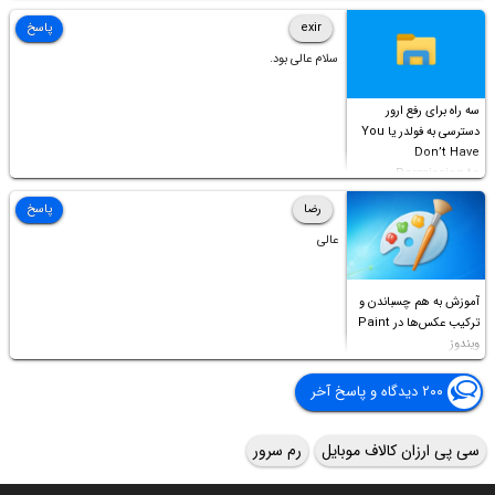
Access this folder
exir
پاسخ
سلام عالی بود.
سه راه برای رفع ارور
دسترسی به فولدر یا You
Don’t Have
Permission to
Access this folder
رضا
پاسخ
عالی
آموزش به هم چسباندن و
ترکیب عکس‌ها در Paint
ویندوز
۲۰۰ دیدگاه و پاسخ آخر
سی پی ارزان کالاف موبایل
رم سرور