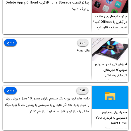
چرا تو قسمت iPhone Storage گزینه Offload و Delete App
رو دیگ نداره؟
چگونه اپ‌های بی‌استفاده
در آیفون را Offload کنیم؟
تفاوت حذف و آفلود اپ
چیست؟
علی
پاسخ
عالی بود⚘
آموزش کپی کردن سی‌دی
صوتی که فایل‌های ۱
کیلوبایتی به شکل
شورت‌کات در آن موجود
است!
exir
پاسخ
نکته: هارد تون رو به یک سیستم دارای ویندوز 10 وصل و روش اول
را انجام بدید. بعد اگر هارد رو به سیستمی با ویندوز مثلا 8 زدید دیگه
مشکلی تو باز کردن فایل ها ندارید. باز هم تشکر
سه راه برای رفع ارور
دسترسی به فولدر یا You
Don’t Have
Permission to