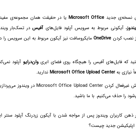
 نسخه‌ی جدید
Microsoft Office
یا در حقیقت همان مجموعه‌ی مفید و
ندوز
، آیکونی مربوط به سرویس آپلود فایل‌های
آفیس
در تسک‌بار ویندو
 نصب کردن
OneDrive
مایکروسافت نیز آیکون مربوط به این سرویس را در
ستید که فایل‌های آفیس را هیچگاه روی فضای ابری
وان‌درایو
آپلود نمی‌کن
اً نیازی به
Microsoft Office Upload Center
ندارید.
Microsoft Of در ویندوز می‌پردازیم و آیکونی که در
ود را حذف می‌کنیم. با ما باشید.
 ذهن کاربران ویندوز پس از مواجه شدن با آیکون زردرنگ آپلود سنتر ای
ن اپلیکیشن جدید چیست؟