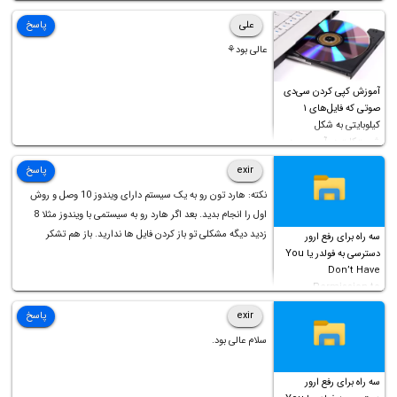
علی
پاسخ
عالی بود⚘
آموزش کپی کردن سی‌دی
صوتی که فایل‌های ۱
کیلوبایتی به شکل
شورت‌کات در آن موجود
است!
exir
پاسخ
نکته: هارد تون رو به یک سیستم دارای ویندوز 10 وصل و روش
اول را انجام بدید. بعد اگر هارد رو به سیستمی با ویندوز مثلا 8
زدید دیگه مشکلی تو باز کردن فایل ها ندارید. باز هم تشکر
سه راه برای رفع ارور
دسترسی به فولدر یا You
Don’t Have
Permission to
Access this folder
exir
پاسخ
سلام عالی بود.
سه راه برای رفع ارور