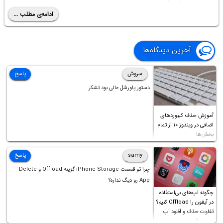
ادامه‌ی مطلب ...
آخرین دیدگاه‌ها
سروش
پاسخ
دستور پاورشل عالی بود تشکر
آموزش حذف کیبوردهای
اضافی در ویندوز ۱۰ از تمام
بخش‌ها
samy
پاسخ
چرا تو قسمت iPhone Storage گزینه Offload و Delete
App رو دیگ نداره؟
چگونه اپ‌های بی‌استفاده
در آیفون را Offload کنیم؟
تفاوت حذف و آفلود اپ
چیست؟