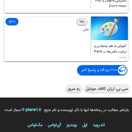
دسترسی به فولدر یا You
Don’t Have
Permission to
Access this folder
رضا
پاسخ
عالی
آموزش به هم چسباندن و
ترکیب عکس‌ها در Paint
ویندوز
۲۰۰ دیدگاه و پاسخ آخر
سی پی ارزان کالاف موبایل
رم سرور
it-planet.ir
بازنشر مطالب در رسانه‌ها تنها با ذکر نویسنده و نام منبع:
مجاز است.
اندروید
اپل
ویندوز
آی‌او‌اس
مک‌او‌اس