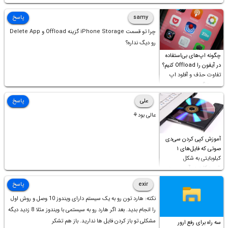
samy
پاسخ
چرا تو قسمت iPhone Storage گزینه Offload و Delete App
رو دیگ نداره؟
چگونه اپ‌های بی‌استفاده
در آیفون را Offload کنیم؟
تفاوت حذف و آفلود اپ
چیست؟
علی
پاسخ
عالی بود⚘
آموزش کپی کردن سی‌دی
صوتی که فایل‌های ۱
کیلوبایتی به شکل
شورت‌کات در آن موجود
است!
exir
پاسخ
نکته: هارد تون رو به یک سیستم دارای ویندوز 10 وصل و روش اول
را انجام بدید. بعد اگر هارد رو به سیستمی با ویندوز مثلا 8 زدید دیگه
مشکلی تو باز کردن فایل ها ندارید. باز هم تشکر
سه راه برای رفع ارور