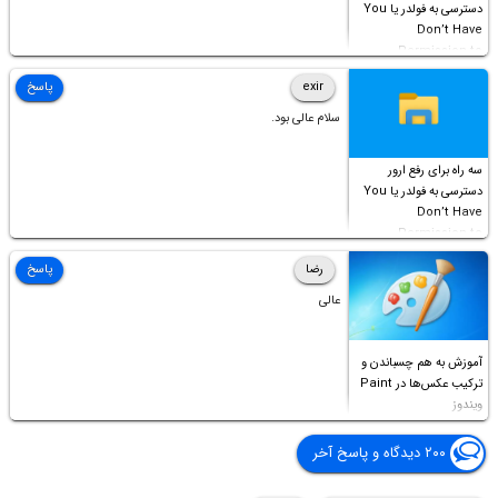
دسترسی به فولدر یا You
Don’t Have
Permission to
Access this folder
exir
پاسخ
سلام عالی بود.
سه راه برای رفع ارور
دسترسی به فولدر یا You
Don’t Have
Permission to
Access this folder
رضا
پاسخ
عالی
آموزش به هم چسباندن و
ترکیب عکس‌ها در Paint
ویندوز
۲۰۰ دیدگاه و پاسخ آخر