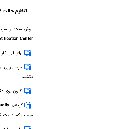
تنظیم حالت Deliver Quietly برای نوتیفیکیشن‌های یک اپ از Notification Center
روش ساده و سریع ب
tification Center
برای این کار 
سپس روی نوت
بکشید.
اکنون روی دک
گزینه‌ی
ietly
موجب کم‌اهمیت شد