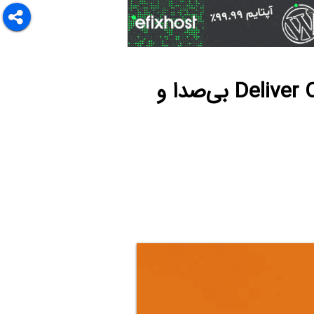
چگونه نوتیفیکیشن اپ‌ها را در آیفون با استفاده از Deliver Quietly بی‌صدا و