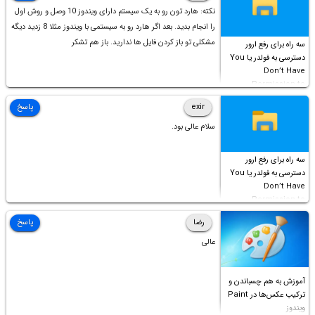
نکته: هارد تون رو به یک سیستم دارای ویندوز 10 وصل و روش اول
را انجام بدید. بعد اگر هارد رو به سیستمی با ویندوز مثلا 8 زدید دیگه
مشکلی تو باز کردن فایل ها ندارید. باز هم تشکر
سه راه برای رفع ارور
دسترسی به فولدر یا You
Don’t Have
Permission to
Access this folder
exir
پاسخ
سلام عالی بود.
سه راه برای رفع ارور
دسترسی به فولدر یا You
Don’t Have
Permission to
Access this folder
رضا
پاسخ
عالی
آموزش به هم چسباندن و
ترکیب عکس‌ها در Paint
ویندوز