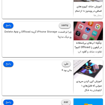
آموزش حذف کیبوردهای
اضافی در ویندوز ۱۰ از تمام
بخش‌ها
samy
پاسخ
چرا تو قسمت iPhone Storage گزینه Offload و Delete App
رو دیگ نداره؟
چگونه اپ‌های بی‌استفاده
در آیفون را Offload کنیم؟
تفاوت حذف و آفلود اپ
چیست؟
علی
پاسخ
عالی بود⚘
آموزش کپی کردن سی‌دی
صوتی که فایل‌های ۱
کیلوبایتی به شکل
شورت‌کات در آن موجود
است!
exir
پاسخ