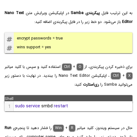
به این ترتیب فایل
پیکربندی Samba
در اپلیکیشن ویرایش متن
Nano Text
Editor
باز می‌شود. دو خط زیر را در فایل پیکربندی اضافه کنید:
encrypt passwords = true
wins support = yes
برای ذخیره کردن پیکربندی، از
O
+
Ctrl
استفاده کنید و سپس با کلید میانبر
X
+
Ctrl
، اپلیکیشن Nano Text Editor را ببندید. در نهایت با دستور زیر
می‌توانید Samba‌ را
ری‌استارت
کنید:
sudo
service
 smbd 
restart
1
حال در سیستم ویندوز، کلید میانبر
R
+
Win
را فشار دهید تا پنجره‌ی
Run
باز شود. دستور زیر را وارد کنید و به جای computer_name، نام سیستم