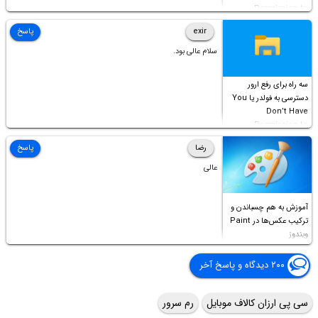
Permission to
Access this folder
exir
پاسخ
سلام عالی بود.
سه راه برای رفع ارور
دسترسی به فولدر یا You
Don’t Have
Permission to
Access this folder
رضا
پاسخ
عالی
آموزش به هم چسباندن و
ترکیب عکس‌ها در Paint
ویندوز
۲۰۰ دیدگاه و پاسخ آخر
سی پی ارزان کالاف موبایل
رم سرور