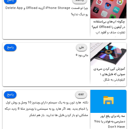
samy
پاسخ
چرا تو قسمت iPhone Storage گزینه Offload و Delete App
رو دیگ نداره؟
چگونه اپ‌های بی‌استفاده
در آیفون را Offload کنیم؟
تفاوت حذف و آفلود اپ
چیست؟
علی
پاسخ
عالی بود⚘
آموزش کپی کردن سی‌دی
صوتی که فایل‌های ۱
کیلوبایتی به شکل
شورت‌کات در آن موجود
است!
exir
پاسخ
نکته: هارد تون رو به یک سیستم دارای ویندوز 10 وصل و روش اول
را انجام بدید. بعد اگر هارد رو به سیستمی با ویندوز مثلا 8 زدید دیگه
مشکلی تو باز کردن فایل ها ندارید. باز هم تشکر
سه راه برای رفع ارور
دسترسی به فولدر یا You
Don’t Have