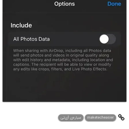
maketecheasier
سیاره‌ی آی‌تی