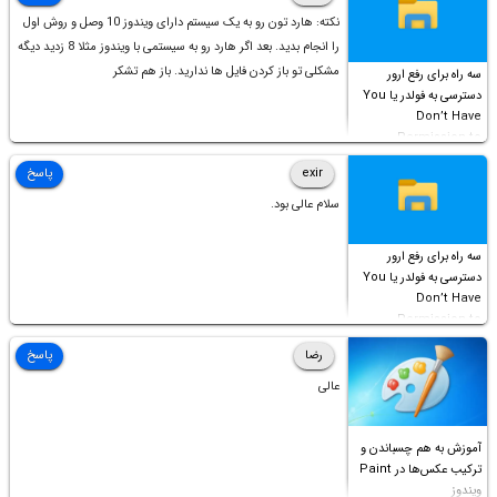
نکته: هارد تون رو به یک سیستم دارای ویندوز 10 وصل و روش اول
را انجام بدید. بعد اگر هارد رو به سیستمی با ویندوز مثلا 8 زدید دیگه
مشکلی تو باز کردن فایل ها ندارید. باز هم تشکر
سه راه برای رفع ارور
دسترسی به فولدر یا You
Don’t Have
Permission to
Access this folder
exir
پاسخ
سلام عالی بود.
سه راه برای رفع ارور
دسترسی به فولدر یا You
Don’t Have
Permission to
Access this folder
رضا
پاسخ
عالی
آموزش به هم چسباندن و
ترکیب عکس‌ها در Paint
ویندوز