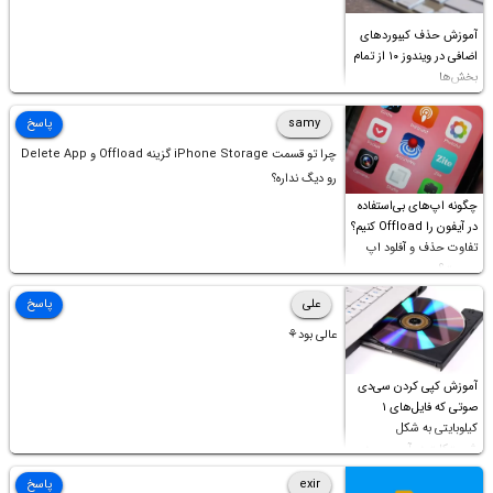
آموزش حذف کیبوردهای
اضافی در ویندوز ۱۰ از تمام
بخش‌ها
samy
پاسخ
چرا تو قسمت iPhone Storage گزینه Offload و Delete App
رو دیگ نداره؟
چگونه اپ‌های بی‌استفاده
در آیفون را Offload کنیم؟
تفاوت حذف و آفلود اپ
چیست؟
علی
پاسخ
عالی بود⚘
آموزش کپی کردن سی‌دی
صوتی که فایل‌های ۱
کیلوبایتی به شکل
شورت‌کات در آن موجود
است!
exir
پاسخ