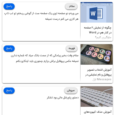
سلام .
پاسخ
من وردم دو صفحه توی یک صفحه ست از گوشی ریختم تو لب تاپ
هر کاری می کنم درست نمیشه
چگونه از نمایش ۲ صفحه
در کنار هم در Word
جلوگیری کنیم؟
فهیمه
پاسخ
سلام وقت بخیر پیامکی که از سمت بانک میاد که شماره ندارن
نمیشه عکس پروفایل براش بزارم چجوری باید اینکارو بکنم
آموزش انتخاب تصویر
پروفایل و نام نمایشی در
Messages اپل
سروش
پاسخ
دستور پاورشل عالی بود تشکر
آموزش حذف کیبوردهای