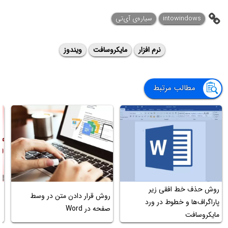
intowindows
سیاره‌ی آی‌تی
نرم افزار
مایکروسافت
ویندوز
مطالب مرتبط
آ
روش حذف خط افقی زیر
روش قرار دادن متن در وسط
پاراگراف‌ها و خطوط در ورد
صفحه در Word
ب
مایکروسافت
ت