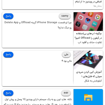
اضافی در ویندوز ۱۰ از تمام
بخش‌ها
samy
پاسخ
چرا تو قسمت iPhone Storage گزینه Offload و Delete App
رو دیگ نداره؟
چگونه اپ‌های بی‌استفاده
در آیفون را Offload کنیم؟
تفاوت حذف و آفلود اپ
چیست؟
علی
پاسخ
عالی بود⚘
آموزش کپی کردن سی‌دی
صوتی که فایل‌های ۱
کیلوبایتی به شکل
شورت‌کات در آن موجود
است!
exir
پاسخ
نکته: هارد تون رو به یک سیستم دارای ویندوز 10 وصل و روش اول
را انجام بدید. بعد اگر هارد رو به سیستمی با ویندوز مثلا 8 زدید دیگه