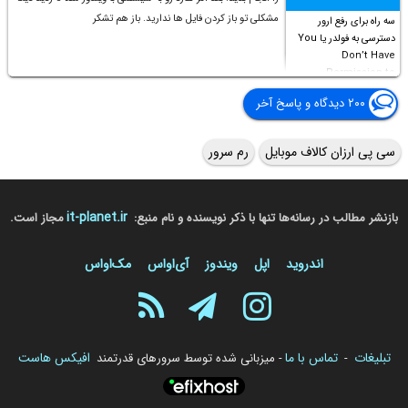
مشکلی تو باز کردن فایل ها ندارید. باز هم تشکر
سه راه برای رفع ارور
دسترسی به فولدر یا You
Don’t Have
Permission to
Access this folder
۲۰۰ دیدگاه و پاسخ آخر
سی پی ارزان کالاف موبایل
رم سرور
it-planet.ir
بازنشر مطالب در رسانه‌ها تنها با ذکر نویسنده و نام منبع:
مجاز است.
اندروید
اپل
ویندوز
آی‌او‌اس
مک‌او‌اس
تبلیغات
تماس با ما
افیکس هاست
-
- میزبانی شده توسط سرورهای قدرتمند