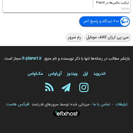
ترکیب عکس‌ها در Paint
ویندوز
۲۰۰ دیدگاه و پاسخ آخر
سی پی ارزان کالاف موبایل
رم سرور
it-planet.ir
بازنشر مطالب در رسانه‌ها تنها با ذکر نویسنده و نام منبع:
مجاز است.
اندروید
اپل
ویندوز
آی‌او‌اس
مک‌او‌اس
تبلیغات
تماس با ما
افیکس هاست
-
- میزبانی شده توسط سرورهای قدرتمند