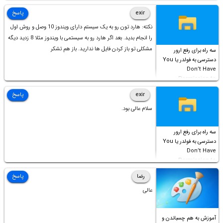
است!
exir
پاسخ
نکته: هارد تون رو به یک سیستم دارای ویندوز 10 وصل و روش اول
را انجام بدید. بعد اگر هارد رو به سیستمی با ویندوز مثلا 8 زدید دیگه
مشکلی تو باز کردن فایل ها ندارید. باز هم تشکر
سه راه برای رفع ارور
دسترسی به فولدر یا You
Don’t Have
Permission to
Access this folder
exir
پاسخ
سلام عالی بود.
سه راه برای رفع ارور
دسترسی به فولدر یا You
Don’t Have
Permission to
Access this folder
رضا
پاسخ
عالی
آموزش به هم چسباندن و