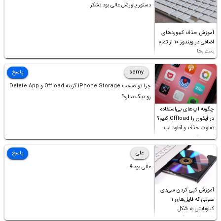
دستور پاورشل عالی بود تشکر
آموزش حذف کیبوردهای
اضافی در ویندوز ۱۰ از تمام
بخش‌ها
samy
پاسخ
چرا تو قسمت iPhone Storage گزینه Offload و Delete App
رو دیگ نداره؟
چگونه اپ‌های بی‌استفاده
در آیفون را Offload کنیم؟
تفاوت حذف و آفلود اپ
چیست؟
علی
پاسخ
عالی بود⚘
آموزش کپی کردن سی‌دی
صوتی که فایل‌های ۱
کیلوبایتی به شکل
شورت‌کات در آن موجود