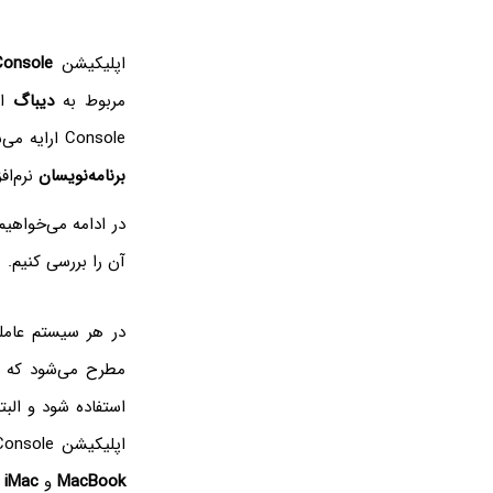
اپلیکیشن
Console
مربوط به
دیباگ
اس
Console ارایه می‌شود، برای کاربران مبتدی چندان مفید نیست بلکه بیشتر برای کاربران حرفه‌ای و به خصوص
برنامه‌نویسان
نرم‌اف
در ادامه می‌خواهیم با اپلیکیشن nsole
آن را بررسی کنیم.
در هر سیستم عاملی
مطرح می‌شود که ال
استفاده شود و البت
اپلیکیشن Console ابزاری است که اپل برای ریشه‌یابی کردن مشکلات و بررسی هشدارها و پیام‌های خطا در
MacBook
و
iMac
د