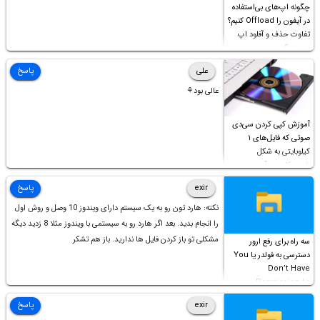
چگونه اپ‌های بی‌استفاده
در آیفون را Offload کنیم؟
تفاوت حذف و آفلود اپ
چیست؟
علی
پاسخ
عالی بود⚘
آموزش کپی کردن سی‌دی
صوتی که فایل‌های ۱
کیلوبایتی به شکل
شورت‌کات در آن موجود
است!
exir
پاسخ
نکته: هارد تون رو به یک سیستم دارای ویندوز 10 وصل و روش اول
را انجام بدید. بعد اگر هارد رو به سیستمی با ویندوز مثلا 8 زدید دیگه
مشکلی تو باز کردن فایل ها ندارید. باز هم تشکر
سه راه برای رفع ارور
دسترسی به فولدر یا You
Don’t Have
Permission to
Access this folder
exir
پاسخ