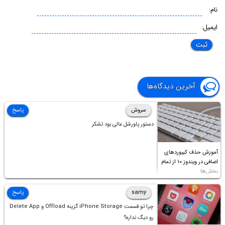
نام:
ایمیل:
آخرین دیدگاه‌ها
سروش
پاسخ
دستور پاورشل عالی بود تشکر
آموزش حذف کیبوردهای
اضافی در ویندوز ۱۰ از تمام
بخش‌ها
samy
پاسخ
چرا تو قسمت iPhone Storage گزینه Offload و Delete App
رو دیگ نداره؟