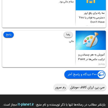
سلام عالی بود.
سه راه برای رفع ارور
دسترسی به فولدر یا You
Don’t Have
Permission to
Access this folder
رضا
پاسخ
عالی
آموزش به هم چسباندن و
ترکیب عکس‌ها در Paint
ویندوز
۲۰۰ دیدگاه و پاسخ آخر
سی پی ارزان کالاف موبایل
رم سرور
it-planet.ir
بازنشر مطالب در رسانه‌ها تنها با ذکر نویسنده و نام منبع:
مجاز است.