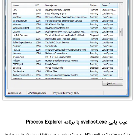
عیب یابی svchost.exe با برنامه Process Explorer
مایکروسافت یک برنامه پرتابل و سبک برای بررسی دقیق‌تر پردازش‌ها در ویندوز