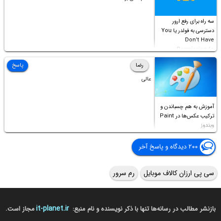
سه راه برای رفع ارور
دسترسی به فولدر یا You
Don’t Have
Permission to
Access this folder
رضا
پاسخ
عالی
آموزش به هم چسباندن و
ترکیب عکس‌ها در Paint
ویندوز
۲۰۰ دیدگاه و پاسخ آخر
سی پی ارزان کالاف موبایل
رم سرور
it-planet.ir
بازنشر مطالب در رسانه‌ها تنها با ذکر نویسنده و نام منبع:
مجاز است.