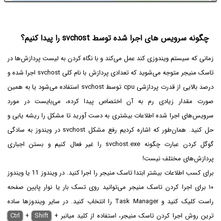
چگونه سرویس های اجرا شده توسط svchost را پیدا کنیم؟
زمانی که سیستم ویندوزی کند عمل می‌کند و با نگاه کردن به لیست پردازش‌ها در
تاسک منیجر متوجه می‌شوید که تعدادی پردازش با نام کلی svchost اجرا شده و
درصد بالایی از قدرت پردازشی cpu توسط svchost استفاده می‌شود یا به همین
صورت مقدار زیادی رم به آن اختصاص پیدا کرده، می‌بایست در مورد
سرویس‌های اجرا شده اطلاعات بیشتری به دست آورید تا مشکل را ریشه یابی و
حل کنید. همان‌طور که اشاره کردیم رفع مشکل svchost در ویندوز به سادگی
گوگل کردن عبارت چگونه svchost.exe را غیر فعال کنیم و بستن اجباری
پردازش‌های مختلف نیست!
برای کسب اطلاعات بیشتر ابتدا تاسک منیجر را اجرا کنید. در ویندوز 11 یا ویندوز
۱۰ برای اجرا کردن تاسک منیجر می‌توانید روی تسک بار یا نوار پایین صفحه
راست کلیک کنید و Task Manager را انتخاب کنید. در سایر ویندوزها ساده
ترین روش اجرا کردن تاسک منیجر، استفاده از کلید میانبر
+
Shift
+
Ctrl