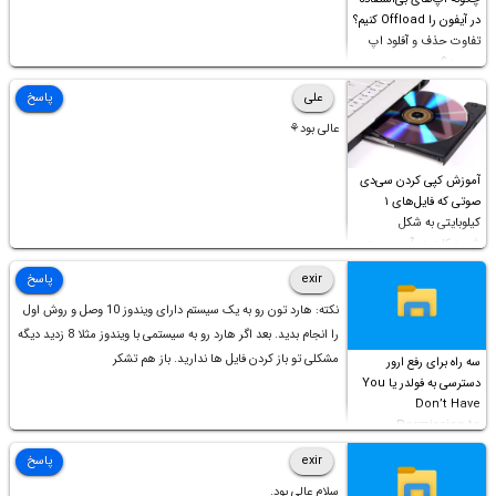
در آیفون را Offload کنیم؟
تفاوت حذف و آفلود اپ
چیست؟
علی
پاسخ
عالی بود⚘
آموزش کپی کردن سی‌دی
صوتی که فایل‌های ۱
کیلوبایتی به شکل
شورت‌کات در آن موجود
است!
exir
پاسخ
نکته: هارد تون رو به یک سیستم دارای ویندوز 10 وصل و روش اول
را انجام بدید. بعد اگر هارد رو به سیستمی با ویندوز مثلا 8 زدید دیگه
مشکلی تو باز کردن فایل ها ندارید. باز هم تشکر
سه راه برای رفع ارور
دسترسی به فولدر یا You
Don’t Have
Permission to
Access this folder
exir
پاسخ
سلام عالی بود.