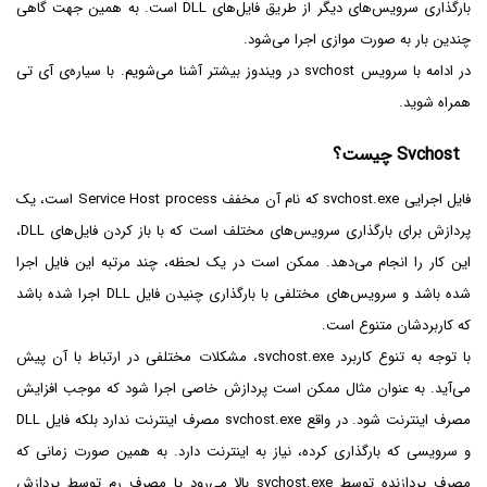
بارگذاری سرویس‌های دیگر از طریق فایل‌های DLL است. به همین جهت گاهی
چندین بار به صورت موازی اجرا می‌شود.
در ادامه با سرویس svchost در ویندوز بیشتر آشنا می‌شویم. با سیاره‌ی آی تی
همراه شوید.
Svchost چیست؟
فایل اجرایی svchost.exe که نام آن مخفف Service Host process است، یک
پردازش برای بارگذاری سرویس‌های مختلف است که با باز کردن فایل‌های DLL،
این کار را انجام می‌دهد. ممکن است در یک لحظه، چند مرتبه این فایل اجرا
شده باشد و سرویس‌های مختلفی با بارگذاری چنیدن فایل DLL اجرا شده باشد
که کاربردشان متنوع است.
با توجه به تنوع کاربرد svchost.exe، مشکلات مختلفی در ارتباط با آن پیش
می‌آید. به عنوان مثال ممکن است پردازش خاصی اجرا شود که موجب افزایش
مصرف اینترنت شود. در واقع svchost.exe مصرف اینترنت ندارد بلکه فایل DLL
و سرویسی که بارگذاری کرده، نیاز به اینترنت دارد. به همین صورت زمانی که
مصرف پردازنده توسط svchost.exe بالا می‌رود یا مصرف رم توسط پردازش