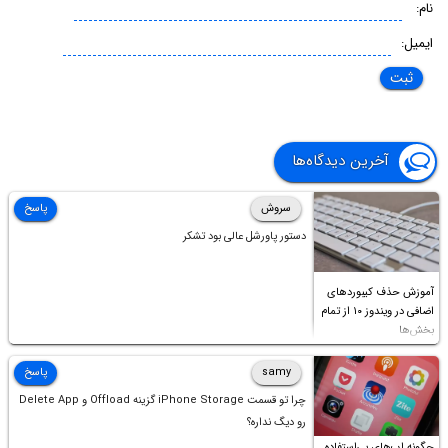
نام:
ایمیل:
آخرین دیدگاه‌ها
سروش
پاسخ
دستور پاورشل عالی بود تشکر
آموزش حذف کیبوردهای
اضافی در ویندوز ۱۰ از تمام
بخش‌ها
samy
پاسخ
چرا تو قسمت iPhone Storage گزینه Offload و Delete App
رو دیگ نداره؟
چگونه اپ‌های بی‌استفاده