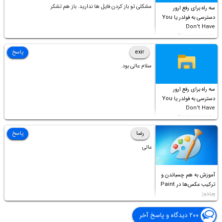
مشکلی تو باز کردن فایل ها ندارید. باز هم تشکر
سه راه برای رفع ارور
دسترسی به فولدر یا You
Don’t Have
Permission to
Access this folder
exir
پاسخ
سلام عالی بود.
سه راه برای رفع ارور
دسترسی به فولدر یا You
Don’t Have
Permission to
Access this folder
رضا
پاسخ
عالی
آموزش به هم چسباندن و
ترکیب عکس‌ها در Paint
ویندوز
۲۰۰ دیدگاه و پاسخ آخر