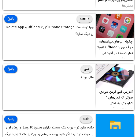
اضافی در ویندوز ۱۰ از تمام
بخش‌ها
samy
پاسخ
چرا تو قسمت iPhone Storage گزینه Offload و Delete App
رو دیگ نداره؟
چگونه اپ‌های بی‌استفاده
در آیفون را Offload کنیم؟
تفاوت حذف و آفلود اپ
چیست؟
علی
پاسخ
عالی بود⚘
آموزش کپی کردن سی‌دی
صوتی که فایل‌های ۱
کیلوبایتی به شکل
شورت‌کات در آن موجود
است!
exir
پاسخ
نکته: هارد تون رو به یک سیستم دارای ویندوز 10 وصل و روش اول
را انجام بدید. بعد اگر هارد رو به سیستمی با ویندوز مثلا 8 زدید دیگه