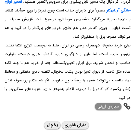
کردن. اگر دنبال یک مسیر قابل پیگیری برای سرویس/تعمیر هستید،
تعمیر لوازم
خانگی آریابهکار
معمولاً برای کاربران جذاب است چون تمرکز را روی «فرآیند شفاف
و نتیجه‌محور» می‌گذارد: تشخیص مرحله‌ای، توضیح علت افزایش مصرف، و
تست نهایی—چیزی که در عمل هم جلوی خرابی‌های بزرگ‌تر را می‌گیرد و هم
می‌تواند مصرف برق را منطقی‌تر کند.
برای خرید یخچال کم‌مصرف واقعی در ایران، فقط به برچسب انرژی اکتفا نکنید.
اینورتر خوب است، اما عایق و درزگیری درب، گردش هوای درست، ظرفیت
مناسب و تحمل شرایط برق ایران تعیین‌کننده‌اند. بعد از خرید هم با چند نکته
ساده مثل فاصله از دیوار، تمیز بودن پشت یخچال، تنظیم دمای منطقی و محافظ
برق مناسب می‌توانید قبض را واقعاً پایین بیاورید. اگر هم علائم پرمصرف شدن
(مثل یکسره کار کردن) را دیدید، اقدام به‌موقع جلوی هزینه‌های سنگین‌تر را
می‌گیرد.
‌سیاره‌ی آی‌تی
دنیای فناوری
یخچال