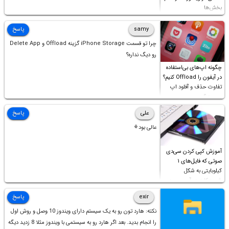
بخش‌ها
samy
پاسخ
چرا تو قسمت iPhone Storage گزینه Offload و Delete App
رو دیگ نداره؟
چگونه اپ‌های بی‌استفاده
در آیفون را Offload کنیم؟
تفاوت حذف و آفلود اپ
چیست؟
علی
پاسخ
عالی بود⚘
آموزش کپی کردن سی‌دی
صوتی که فایل‌های ۱
کیلوبایتی به شکل
شورت‌کات در آن موجود
است!
exir
پاسخ
نکته: هارد تون رو به یک سیستم دارای ویندوز 10 وصل و روش اول
را انجام بدید. بعد اگر هارد رو به سیستمی با ویندوز مثلا 8 زدید دیگه