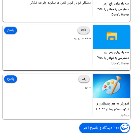
مشکلی تو باز کردن فایل ها ندارید. باز هم تشکر
سه راه برای رفع ارور
دسترسی به فولدر یا You
Don’t Have
Permission to
Access this folder
exir
پاسخ
سلام عالی بود.
سه راه برای رفع ارور
دسترسی به فولدر یا You
Don’t Have
Permission to
Access this folder
رضا
پاسخ
عالی
آموزش به هم چسباندن و
ترکیب عکس‌ها در Paint
ویندوز
۲۰۰ دیدگاه و پاسخ آخر