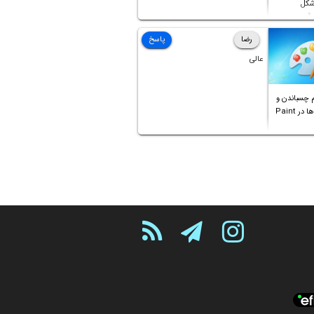
 شکل
 آن موجود
رضا
پاسخ
عالی
 چسباندن و
ترکیب عکس‌ها در Paint