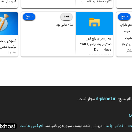
تفاوت حذف و آفلود اپ
کیلوبایتی به
چیست؟
شورت‌کات در
است!
پاسخ
exir
پاسخ
تم دارای
سلام عالی بود.
را انجام
می با
سه راه برای رفع ارور
آموزش به هم
مشکلی تو باز
دسترسی به فولدر یا You
Don’t Have
تشکر
ویندوز
Permission to
Access this folder
نام منبع:
it-planet.ir
مجاز است.
س
ات
تماس با ما
افیکس هاست
-
- میزبانی شده توسط سرورهای قدرتمند