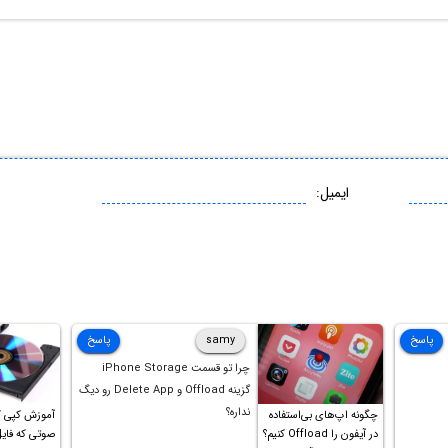
ایمیل:
پاسخ
samy
پاسخ
چرا تو قسمت iPhone Storage
گزینه Offload و Delete App رو دیگ
نداره؟
چگونه اپ‌های بی‌استفاده
آموزش کپی 
در آیفون را Offload کنیم؟