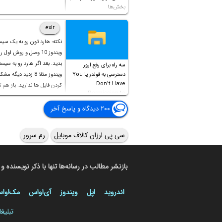
بخش‌ها
exir
نکته: هارد تون رو به یک سیس
ویندوز 10 وصل و روش اول 
بدید. بعد اگر هارد رو به سیست
سه راه برای رفع ارور
دسترسی به فولدر یا You
ویندوز مثلا 8 زدید دیگه 
Don’t Have
کردن فایل ها ندارید. باز هم 
Permission to
Access this folder
۲۰۰ دیدگاه و پاسخ آخر
سی پی ارزان کالاف موبایل
رم سرور
بازنشر مطالب در رسانه‌ها تنها با ذکر نویسنده و 
اندروید
اپل
ویندوز
آی‌او‌اس
مک‌او‌ا
تبلیغ