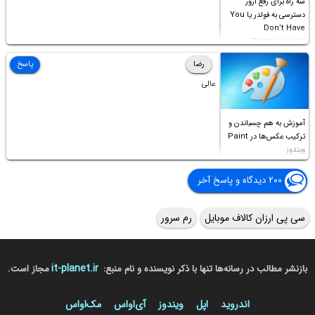
سه راه برای رفع ارور
دسترسی به فولدر یا You
Don’t Have
Permission to
Access this folder
رضا
پاسخ
عالی
آموزش به هم چسباندن و
ترکیب عکس‌ها در Paint
ویندوز
۲۰۰ دیدگاه و پاسخ آخر
سی پی ارزان کالاف موبایل
رم سرور
it-planet.ir
بازنشر مطالب در رسانه‌ها تنها با ذکر نویسنده و نام منبع:
مجاز است.
اندروید
اپل
ویندوز
آی‌او‌اس
مک‌او‌اس