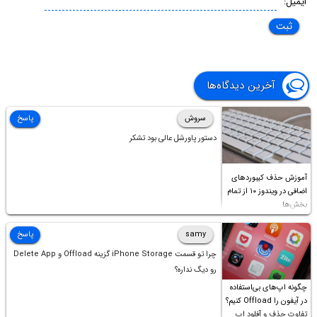
ایمیل:
آخرین دیدگاه‌ها
سروش
پاسخ
دستور پاورشل عالی بود تشکر
آموزش حذف کیبوردهای
اضافی در ویندوز ۱۰ از تمام
بخش‌ها
samy
پاسخ
چرا تو قسمت iPhone Storage گزینه Offload و Delete App
رو دیگ نداره؟
چگونه اپ‌های بی‌استفاده
در آیفون را Offload کنیم؟
تفاوت حذف و آفلود اپ