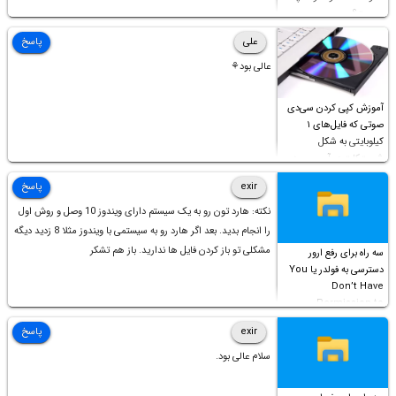
چیست؟
علی
پاسخ
عالی بود⚘
آموزش کپی کردن سی‌دی
صوتی که فایل‌های ۱
کیلوبایتی به شکل
شورت‌کات در آن موجود
است!
exir
پاسخ
نکته: هارد تون رو به یک سیستم دارای ویندوز 10 وصل و روش اول
را انجام بدید. بعد اگر هارد رو به سیستمی با ویندوز مثلا 8 زدید دیگه
مشکلی تو باز کردن فایل ها ندارید. باز هم تشکر
سه راه برای رفع ارور
دسترسی به فولدر یا You
Don’t Have
Permission to
Access this folder
exir
پاسخ
سلام عالی بود.