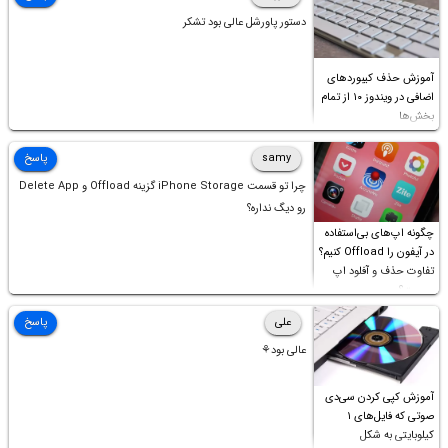
دستور پاورشل عالی بود تشکر
آموزش حذف کیبوردهای
اضافی در ویندوز ۱۰ از تمام
بخش‌ها
samy
پاسخ
چرا تو قسمت iPhone Storage گزینه Offload و Delete App
رو دیگ نداره؟
چگونه اپ‌های بی‌استفاده
در آیفون را Offload کنیم؟
تفاوت حذف و آفلود اپ
چیست؟
علی
پاسخ
عالی بود⚘
آموزش کپی کردن سی‌دی
صوتی که فایل‌های ۱
کیلوبایتی به شکل