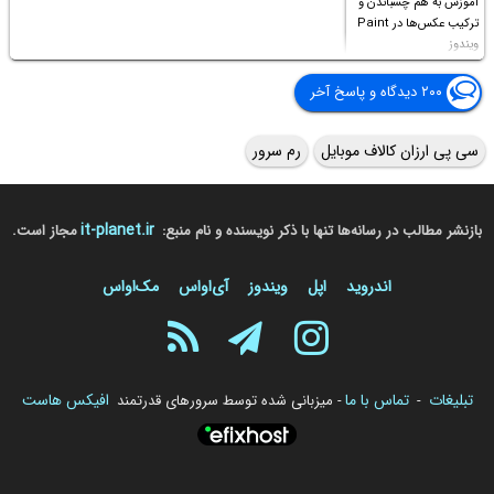
آموزش به هم چسباندن و
ترکیب عکس‌ها در Paint
ویندوز
۲۰۰ دیدگاه و پاسخ آخر
سی پی ارزان کالاف موبایل
رم سرور
it-planet.ir
بازنشر مطالب در رسانه‌ها تنها با ذکر نویسنده و نام منبع:
مجاز است.
اندروید
اپل
ویندوز
آی‌او‌اس
مک‌او‌اس
تبلیغات
تماس با ما
افیکس هاست
-
- میزبانی شده توسط سرورهای قدرتمند