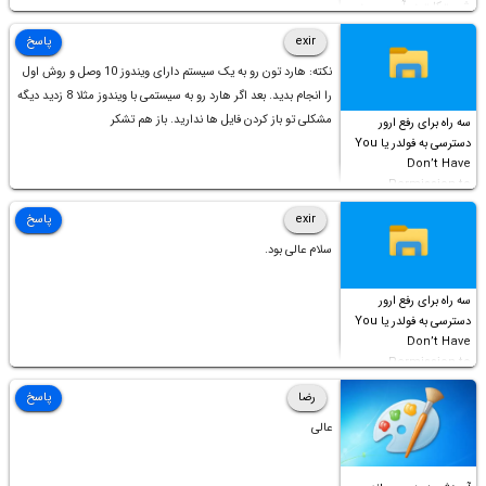
شورت‌کات در آن موجود
است!
exir
پاسخ
نکته: هارد تون رو به یک سیستم دارای ویندوز 10 وصل و روش اول
را انجام بدید. بعد اگر هارد رو به سیستمی با ویندوز مثلا 8 زدید دیگه
مشکلی تو باز کردن فایل ها ندارید. باز هم تشکر
سه راه برای رفع ارور
دسترسی به فولدر یا You
Don’t Have
Permission to
Access this folder
exir
پاسخ
سلام عالی بود.
سه راه برای رفع ارور
دسترسی به فولدر یا You
Don’t Have
Permission to
Access this folder
رضا
پاسخ
عالی