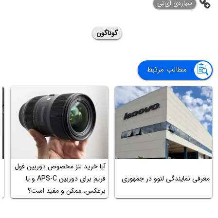
‌سیاره‌ی آی‌تی
گوناگون
مطالب مرتبط
آیا خرید لنز مخصوص دوربین فول
معرفی نمایندگی لنوو در جمهوری
فریم برای دوربین APS-C و یا
آ
برعکس، ممکن و مفید است؟
ب