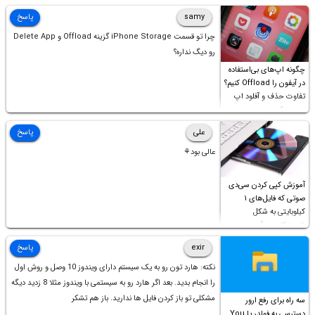
samy
پاسخ
چرا تو قسمت iPhone Storage گزینه Offload و Delete App
رو دیگ نداره؟
چگونه اپ‌های بی‌استفاده
در آیفون را Offload کنیم؟
تفاوت حذف و آفلود اپ
چیست؟
علی
پاسخ
عالی بود⚘
آموزش کپی کردن سی‌دی
صوتی که فایل‌های ۱
کیلوبایتی به شکل
شورت‌کات در آن موجود
است!
exir
پاسخ
نکته: هارد تون رو به یک سیستم دارای ویندوز 10 وصل و روش اول
را انجام بدید. بعد اگر هارد رو به سیستمی با ویندوز مثلا 8 زدید دیگه
مشکلی تو باز کردن فایل ها ندارید. باز هم تشکر
سه راه برای رفع ارور
دسترسی به فولدر یا You