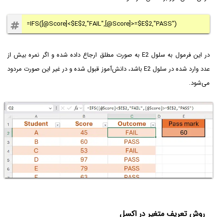
=IFS([@Score]<$E$2,"FAIL",[@Score]>=$E$2,"PASS")
در این فرمول به سلول E2 به صورت مطلق ارجاع داده شده و اگر نمره بیش از
عدد وارد شده در سلول E2 باشد، دانش‌آموز قبول شده و در غیر این صورت مردود
می‌شود.
روش تعریف متغیر در اکسل