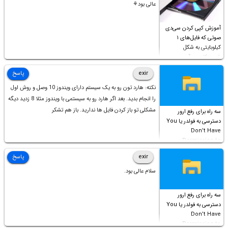
عالی بود⚘
آموزش کپی کردن سی‌دی
صوتی که فایل‌های ۱
کیلوبایتی به شکل
شورت‌کات در آن موجود
است!
exir
پاسخ
نکته: هارد تون رو به یک سیستم دارای ویندوز 10 وصل و روش اول
را انجام بدید. بعد اگر هارد رو به سیستمی با ویندوز مثلا 8 زدید دیگه
مشکلی تو باز کردن فایل ها ندارید. باز هم تشکر
سه راه برای رفع ارور
دسترسی به فولدر یا You
Don’t Have
Permission to
Access this folder
exir
پاسخ
سلام عالی بود.
سه راه برای رفع ارور
دسترسی به فولدر یا You
Don’t Have
Permission to