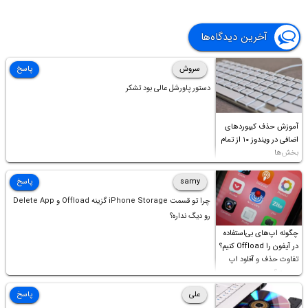
آخرین دیدگاه‌ها
سروش
پاسخ
دستور پاورشل عالی بود تشکر
آموزش حذف کیبوردهای
اضافی در ویندوز ۱۰ از تمام
بخش‌ها
samy
پاسخ
چرا تو قسمت iPhone Storage گزینه Offload و Delete App
رو دیگ نداره؟
چگونه اپ‌های بی‌استفاده
در آیفون را Offload کنیم؟
تفاوت حذف و آفلود اپ
چیست؟
علی
پاسخ