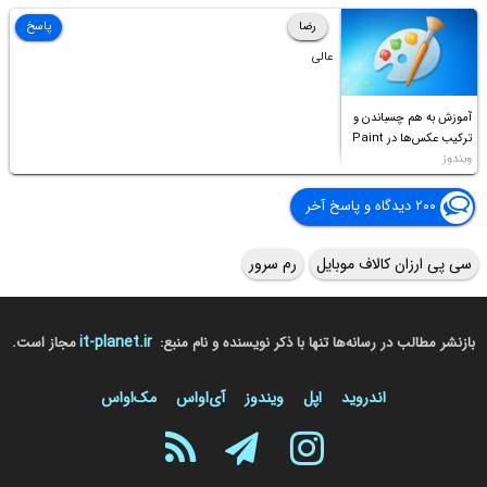
Access this folder
رضا
پاسخ
عالی
آموزش به هم چسباندن و
ترکیب عکس‌ها در Paint
ویندوز
۲۰۰ دیدگاه و پاسخ آخر
سی پی ارزان کالاف موبایل
رم سرور
it-planet.ir
بازنشر مطالب در رسانه‌ها تنها با ذکر نویسنده و نام منبع:
مجاز است.
اندروید
اپل
ویندوز
آی‌او‌اس
مک‌او‌اس