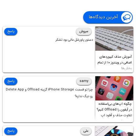
آخرین دیدگاه‌ها
سروش
پاسخ
دستور پاورشل عالی بود تشکر
آموزش حذف کیبوردهای
اضافی در ویندوز ۱۰ از تمام
بخش‌ها
samy
پاسخ
چرا تو قسمت iPhone Storage گزینه Offload و Delete App
رو دیگ نداره؟
چگونه اپ‌های بی‌استفاده
در آیفون را Offload کنیم؟
تفاوت حذف و آفلود اپ
چیست؟
علی
پاسخ