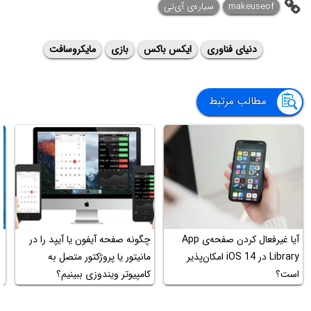
makeuseof
سیاره‌ی آی‌تی
دنیای فناوری
ایکس باکس
بازی
مایکروسافت
مطالب مرتبط
آیا غیرفعال کردن صفحه‌ی App
چگونه صفحه آیفون یا آیپد را در
Library در iOS 14 امکان‌پذیر
مانیتور یا پروژکتور متصل به
ا
است؟
کامپیوتر ویندوزی ببینیم؟
ا