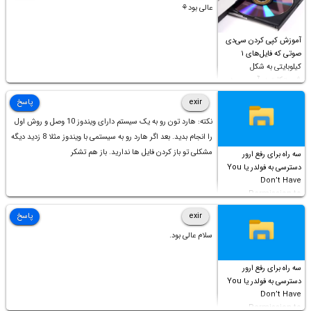
عالی بود⚘
آموزش کپی کردن سی‌دی
صوتی که فایل‌های ۱
کیلوبایتی به شکل
شورت‌کات در آن موجود
است!
exir
پاسخ
نکته: هارد تون رو به یک سیستم دارای ویندوز 10 وصل و روش اول
را انجام بدید. بعد اگر هارد رو به سیستمی با ویندوز مثلا 8 زدید دیگه
مشکلی تو باز کردن فایل ها ندارید. باز هم تشکر
سه راه برای رفع ارور
دسترسی به فولدر یا You
Don’t Have
Permission to
Access this folder
exir
پاسخ
سلام عالی بود.
سه راه برای رفع ارور
دسترسی به فولدر یا You
Don’t Have
Permission to