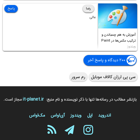
Access this folder
رضا
پاسخ
عالی
آموزش به هم چسباندن و
ترکیب عکس‌ها در Paint
ویندوز
۲۰۰ دیدگاه و پاسخ آخر
سی پی ارزان کالاف موبایل
رم سرور
it-planet.ir
بازنشر مطالب در رسانه‌ها تنها با ذکر نویسنده و نام منبع:
مجاز است.
اندروید
اپل
ویندوز
آی‌او‌اس
مک‌او‌اس