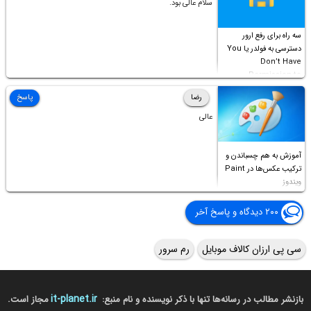
سلام عالی بود.
سه راه برای رفع ارور
دسترسی به فولدر یا You
Don’t Have
Permission to
Access this folder
رضا
پاسخ
عالی
آموزش به هم چسباندن و
ترکیب عکس‌ها در Paint
ویندوز
۲۰۰ دیدگاه و پاسخ آخر
سی پی ارزان کالاف موبایل
رم سرور
it-planet.ir
بازنشر مطالب در رسانه‌ها تنها با ذکر نویسنده و نام منبع:
مجاز است.