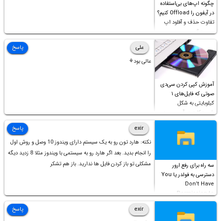
چگونه اپ‌های بی‌استفاده
در آیفون را Offload کنیم؟
تفاوت حذف و آفلود اپ
چیست؟
علی
پاسخ
عالی بود⚘
آموزش کپی کردن سی‌دی
صوتی که فایل‌های ۱
کیلوبایتی به شکل
شورت‌کات در آن موجود
است!
exir
پاسخ
نکته: هارد تون رو به یک سیستم دارای ویندوز 10 وصل و روش اول
را انجام بدید. بعد اگر هارد رو به سیستمی با ویندوز مثلا 8 زدید دیگه
مشکلی تو باز کردن فایل ها ندارید. باز هم تشکر
سه راه برای رفع ارور
دسترسی به فولدر یا You
Don’t Have
Permission to
Access this folder
exir
پاسخ