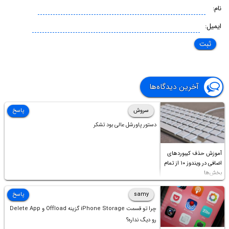
نام:
ایمیل:
آخرین دیدگاه‌ها
سروش
پاسخ
دستور پاورشل عالی بود تشکر
آموزش حذف کیبوردهای
اضافی در ویندوز ۱۰ از تمام
بخش‌ها
samy
پاسخ
چرا تو قسمت iPhone Storage گزینه Offload و Delete App
رو دیگ نداره؟