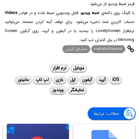
قرمز ضبط ویدیو باز می‌شود.
با کلیک روی دکمه‌ی
ضبط ویدیو
، فایل ویدیویی ضبط شده و در فولدر
Videos
حساب کاربری شما ذخیره می‌شود. برای توقف آینه کردن صفحه، می‌توانید
نرم‌افزار LonelyScreen را ببندید یا در آیفون و آیپد، روی آیکون Screen
Mirroring در پنل کنترلی تپ کنید.
maketecheasier
سیاره‌ی آی‌تی
موبایل
نرم افزار
iOS
آیپد
آیفون
اپل
بازی
لپ تاپ
مانیتور
نمایشگر
ویندوز
مطالب مرتبط