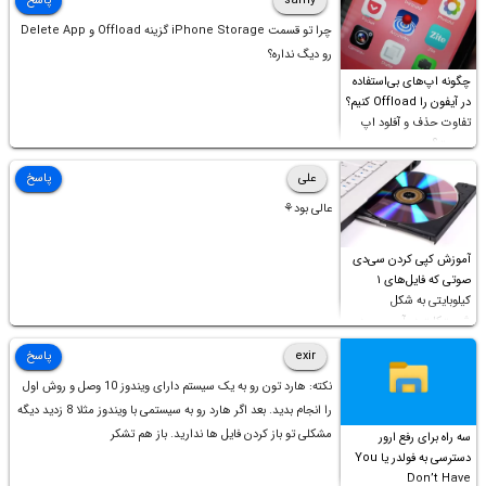
samy
پاسخ
چرا تو قسمت iPhone Storage گزینه Offload و Delete App
رو دیگ نداره؟
چگونه اپ‌های بی‌استفاده
در آیفون را Offload کنیم؟
تفاوت حذف و آفلود اپ
چیست؟
علی
پاسخ
عالی بود⚘
آموزش کپی کردن سی‌دی
صوتی که فایل‌های ۱
کیلوبایتی به شکل
شورت‌کات در آن موجود
است!
exir
پاسخ
نکته: هارد تون رو به یک سیستم دارای ویندوز 10 وصل و روش اول
را انجام بدید. بعد اگر هارد رو به سیستمی با ویندوز مثلا 8 زدید دیگه
مشکلی تو باز کردن فایل ها ندارید. باز هم تشکر
سه راه برای رفع ارور
دسترسی به فولدر یا You
Don’t Have