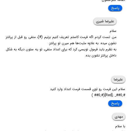
پاسخ
علیرضا شیری
سلام
من تست کردم اگه فرمت کاستم تعریف کنیم بزنیم (#)، منفی رو قبل از پرانتز
نشون میده. به علاوه مثبت‌ها هم میرن تو پرانتز.
به نظرم باید فرمول نویسی کرد که برای اعداد منفی، تو یه ستون دیگه به شکل
داخل پرانتز نشون بده.
علیرضا
سلام این فرمت رو توی قسمت فرمت اعداد وارد کنید
#,##0_ ;[Red](#,##0 )
پاسخ
مهدی
با سلام