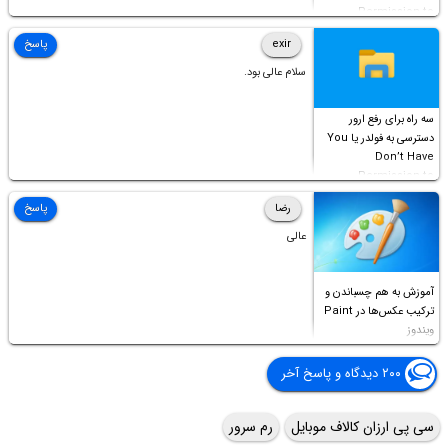
Permission to
Access this folder
exir
پاسخ
سلام عالی بود.
سه راه برای رفع ارور
دسترسی به فولدر یا You
Don’t Have
Permission to
Access this folder
رضا
پاسخ
عالی
آموزش به هم چسباندن و
ترکیب عکس‌ها در Paint
ویندوز
۲۰۰ دیدگاه و پاسخ آخر
سی پی ارزان کالاف موبایل
رم سرور