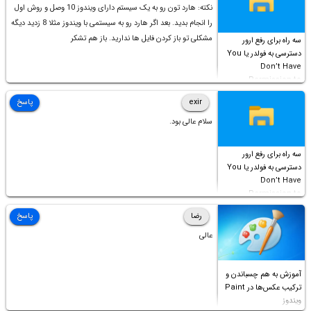
نکته: هارد تون رو به یک سیستم دارای ویندوز 10 وصل و روش اول
را انجام بدید. بعد اگر هارد رو به سیستمی با ویندوز مثلا 8 زدید دیگه
مشکلی تو باز کردن فایل ها ندارید. باز هم تشکر
سه راه برای رفع ارور
دسترسی به فولدر یا You
Don’t Have
Permission to
Access this folder
exir
پاسخ
سلام عالی بود.
سه راه برای رفع ارور
دسترسی به فولدر یا You
Don’t Have
Permission to
Access this folder
رضا
پاسخ
عالی
آموزش به هم چسباندن و
ترکیب عکس‌ها در Paint
ویندوز