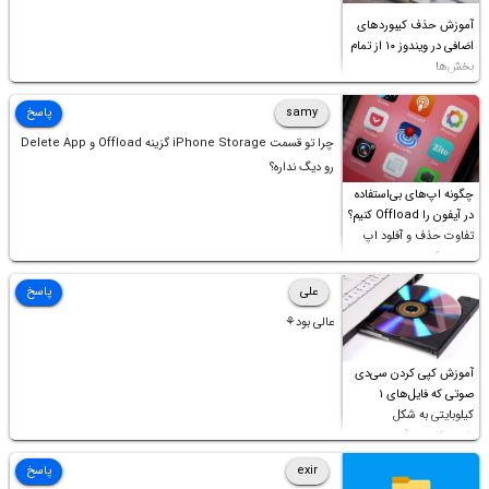
آموزش حذف کیبوردهای
اضافی در ویندوز ۱۰ از تمام
بخش‌ها
samy
پاسخ
چرا تو قسمت iPhone Storage گزینه Offload و Delete App
رو دیگ نداره؟
چگونه اپ‌های بی‌استفاده
در آیفون را Offload کنیم؟
تفاوت حذف و آفلود اپ
چیست؟
علی
پاسخ
عالی بود⚘
آموزش کپی کردن سی‌دی
صوتی که فایل‌های ۱
کیلوبایتی به شکل
شورت‌کات در آن موجود
است!
exir
پاسخ