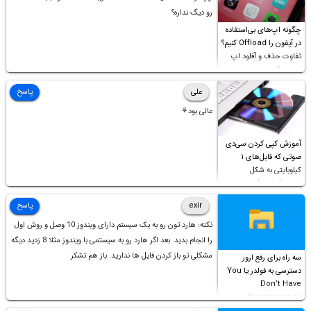
رو دیگ نداره؟
چگونه اپ‌های بی‌استفاده
در آیفون را Offload کنیم؟
تفاوت حذف و آفلود اپ
چیست؟
علی
پاسخ
عالی بود⚘
آموزش کپی کردن سی‌دی
صوتی که فایل‌های ۱
کیلوبایتی به شکل
شورت‌کات در آن موجود
است!
exir
پاسخ
نکته: هارد تون رو به یک سیستم دارای ویندوز 10 وصل و روش اول
را انجام بدید. بعد اگر هارد رو به سیستمی با ویندوز مثلا 8 زدید دیگه
مشکلی تو باز کردن فایل ها ندارید. باز هم تشکر
سه راه برای رفع ارور
دسترسی به فولدر یا You
Don’t Have
Permission to
Access this folder