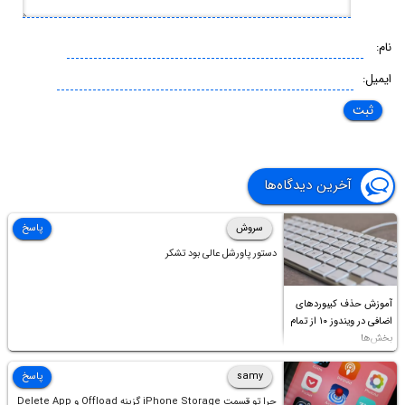
نام:
ایمیل:
آخرین دیدگاه‌ها
سروش
پاسخ
دستور پاورشل عالی بود تشکر
آموزش حذف کیبوردهای
اضافی در ویندوز ۱۰ از تمام
بخش‌ها
samy
پاسخ
چرا تو قسمت iPhone Storage گزینه Offload و Delete App