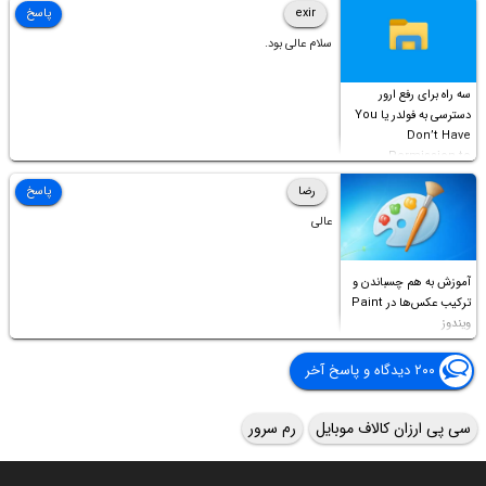
exir
پاسخ
سلام عالی بود.
سه راه برای رفع ارور
دسترسی به فولدر یا You
Don’t Have
Permission to
Access this folder
رضا
پاسخ
عالی
آموزش به هم چسباندن و
ترکیب عکس‌ها در Paint
ویندوز
۲۰۰ دیدگاه و پاسخ آخر
سی پی ارزان کالاف موبایل
رم سرور