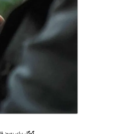
گوگل
برای بهبود قا