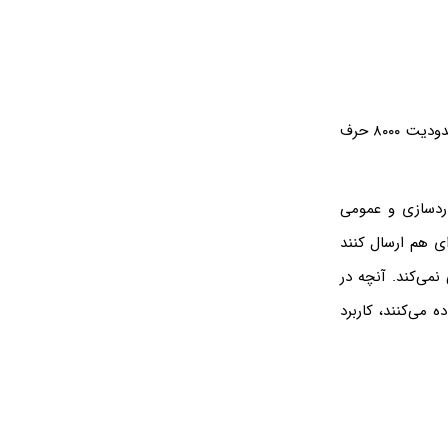
در SMS محدودیت ۱۶۰ کاراکتری برای یک پیام وجود دارد در حالی که در پیام‌رسانی RCS محدودیت ۸۰۰۰ حرف
نات موجود در iMessage اپل را استانداردسازی و عمومی
ای هم ارسال کنند
انی نمی‌کند. آنچه در
ه می‌کنند، کاربرد