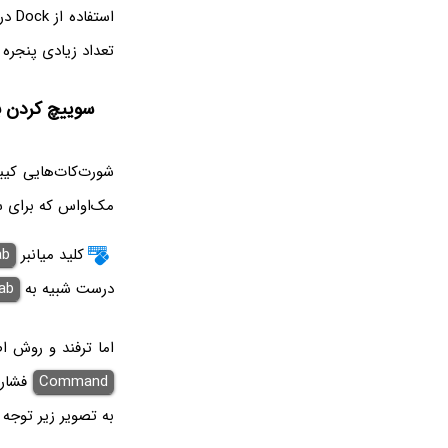
است
تعداد زیادی پنجره 
سوییچ کردن بی
شورت‌کات‌هایی کیب
مک‌او‌اس که برای 
کلید میانبر
ab
درست شبیه به
ab
اما ترفند و روش اص
Command
فشار 
به تصویر زیر توجه 