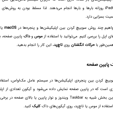
اندروید، iOS و iPadOS روزانه بارها و بارها انجام می‌دهند. لذا مسلط بودن به رو
همیت بسزایی دارد.
واهیم چند روش سوییچ کردن بین اپلیکیشن‌ها و پنجره‌ها در
macOS
یا 
ی اپل را بررسی کنیم. می‌توانید با استفاده از
موس
و
داک
پایین صفحه، با
مین‌طور با
حرکات انگشتان
روی
تاچ‌پد
، این کار را انجام بدهید.
اک پایین صفحه
ییچ کردن بین پنجره‌ی اپلیکیشن‌ها در سیستم عامل مک‌او‌اس، استفاد
ری است که در پایین صفحه نمایش داده می‌شود و آیکون تعدادی از اپل
قرار دارد. در واقع این بخش شبیه به Taskbar ویندوز و نوار پایین یا بالای 
استفاده از موس یا تاچ‌پد، روی آیکون‌های داک
کلیک
کنید.