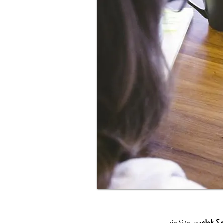
ک‌او‌اس
، ویندوز،