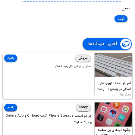
ایمیل:
آخرین دیدگاه‌ها
سروش
پاسخ
دستور پاورشل عالی بود تشکر
آموزش حذف کیبوردهای
اضافی در ویندوز ۱۰ از تمام
بخش‌ها
samy
پاسخ
چرا تو قسمت iPhone Storage گزینه Offload و Delete App
رو دیگ نداره؟
چگونه اپ‌های بی‌استفاده