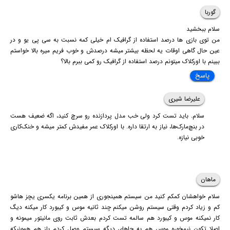
گوربا
سلام ببخشید
من توی بازی ها درصد استفاده از گرافیک ام خیلی کمه نسبت به سی پی یو و در
عین حال گاهی اوقات یه لحظه بیشتر میشه درصدش و خوب فریم میره بالا خواستم
ببینم با اورکلاک میتونم درصد استفاده از گرافیک رو کمی ببرم بالا؟
پاسخ
علیرضا شیری
سلام. باید تست کرد ولی خب مدل پردازنده رو سرچ کنید، اگه ضعیف هست
در بنچ‌مارک‌ها، نیاز به ارتقا داره. با اورکلاک عمر مفیدش کمتر میشه و خنک‌کاری
خوبی نیازه.
ماهان
سلام خواهشان کمکم کنید من سیستم همینجوری از همین برنامه یکسری یچز هاشو
کم و زیاد کردم وقتی سیستم روشن میکنم چند ثانیه موس و کیبورد کار میکنه دیگ
کار نمیکنه موس و کیبورد هم سالمه تست کردم بعدش ثابت روی مانیتور میمونه و
اصلا تکون نیمخوره موس هم به جاهای دیگه سیستم وصل کردم باز هم همونیکه