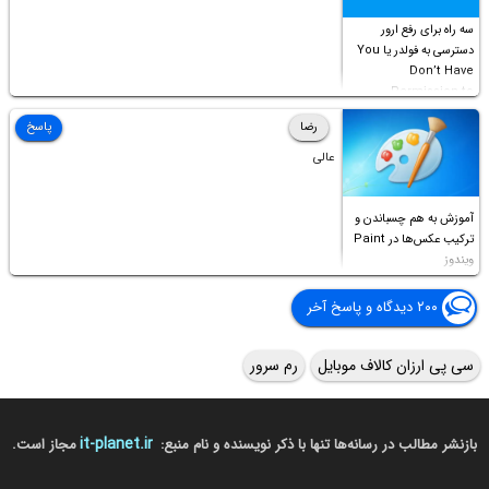
سه راه برای رفع ارور
دسترسی به فولدر یا You
Don’t Have
Permission to
Access this folder
رضا
پاسخ
عالی
آموزش به هم چسباندن و
ترکیب عکس‌ها در Paint
ویندوز
۲۰۰ دیدگاه و پاسخ آخر
سی پی ارزان کالاف موبایل
رم سرور
it-planet.ir
بازنشر مطالب در رسانه‌ها تنها با ذکر نویسنده و نام منبع:
مجاز است.