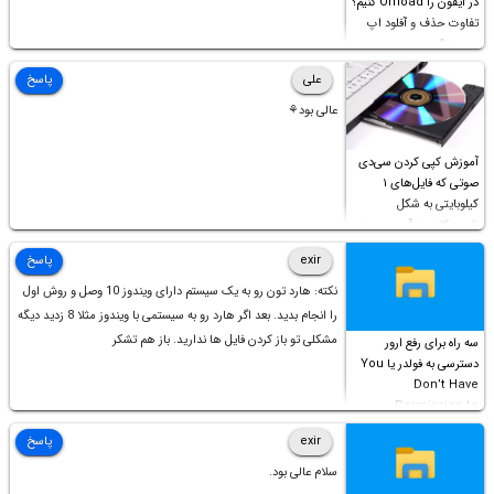
در آیفون را Offload کنیم؟
تفاوت حذف و آفلود اپ
چیست؟
علی
پاسخ
عالی بود⚘
آموزش کپی کردن سی‌دی
صوتی که فایل‌های ۱
کیلوبایتی به شکل
شورت‌کات در آن موجود
است!
exir
پاسخ
نکته: هارد تون رو به یک سیستم دارای ویندوز 10 وصل و روش اول
را انجام بدید. بعد اگر هارد رو به سیستمی با ویندوز مثلا 8 زدید دیگه
مشکلی تو باز کردن فایل ها ندارید. باز هم تشکر
سه راه برای رفع ارور
دسترسی به فولدر یا You
Don’t Have
Permission to
Access this folder
exir
پاسخ
سلام عالی بود.