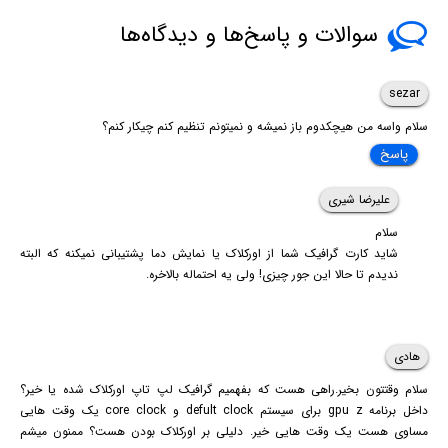
سوالات و پاسخ‌ها و دیدگاه‌ها
sezar
سلام واسه من هیچکدوم باز نمیشه و نمیتونم تنظیم کنم چیکار کنم؟
پاسخ
علیرضا شیری
سلام
شاید کارت گرافیک شما از اورکلاک یا نمایش دما پشتیبانی نمیکنه که البته
ندیدم تا حالا این جور چیزی! ولی یه احتماله بالاخره.
هادی
سلام وقتتون بخیر.راهی هست که بفهمیم گرافیک لپ تاپ اورکلاک شده یا خیر؟
داخل برنامه gpu z برای سیستم defult clock و core clock یک وقت هایی
مساوی هست یک وقت هایی خیر. دلیلی بر اورکلاک بودن هست؟ ممنون میشم