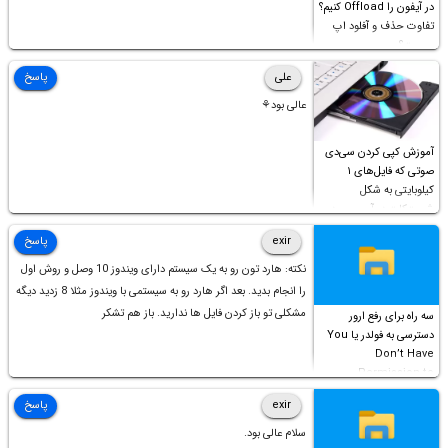
در آیفون را Offload کنیم؟
تفاوت حذف و آفلود اپ
چیست؟
علی
پاسخ
عالی بود⚘
آموزش کپی کردن سی‌دی
صوتی که فایل‌های ۱
کیلوبایتی به شکل
شورت‌کات در آن موجود
است!
exir
پاسخ
نکته: هارد تون رو به یک سیستم دارای ویندوز 10 وصل و روش اول
را انجام بدید. بعد اگر هارد رو به سیستمی با ویندوز مثلا 8 زدید دیگه
مشکلی تو باز کردن فایل ها ندارید. باز هم تشکر
سه راه برای رفع ارور
دسترسی به فولدر یا You
Don’t Have
Permission to
Access this folder
exir
پاسخ
سلام عالی بود.