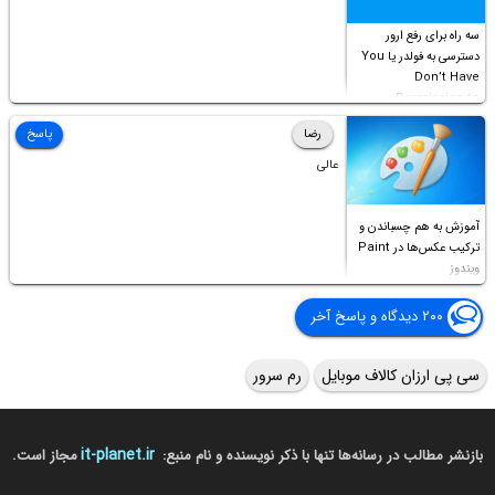
سه راه برای رفع ارور
دسترسی به فولدر یا You
Don’t Have
Permission to
Access this folder
رضا
پاسخ
عالی
آموزش به هم چسباندن و
ترکیب عکس‌ها در Paint
ویندوز
۲۰۰ دیدگاه و پاسخ آخر
سی پی ارزان کالاف موبایل
رم سرور
it-planet.ir
بازنشر مطالب در رسانه‌ها تنها با ذکر نویسنده و نام منبع:
مجاز است.