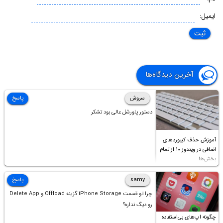
ایمیل:
آخرین دیدگاه‌ها
سروش
پاسخ
دستور پاورشل عالی بود تشکر
آموزش حذف کیبوردهای
اضافی در ویندوز ۱۰ از تمام
بخش‌ها
samy
پاسخ
چرا تو قسمت iPhone Storage گزینه Offload و Delete App
رو دیگ نداره؟
چگونه اپ‌های بی‌استفاده