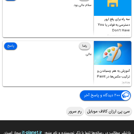
سلام عالی بود.
سه راه برای رفع ارور
دسترسی به فولدر یا You
Don’t Have
Permission to
Access this folder
رضا
پاسخ
عالی
آموزش به هم چسباندن و
ترکیب عکس‌ها در Paint
ویندوز
۲۰۰ دیدگاه و پاسخ آخر
سی پی ارزان کالاف موبایل
رم سرور
it-planet.ir
بازنشر مطالب در رسانه‌ها تنها با ذکر نویسنده و نام منبع:
مجاز است.