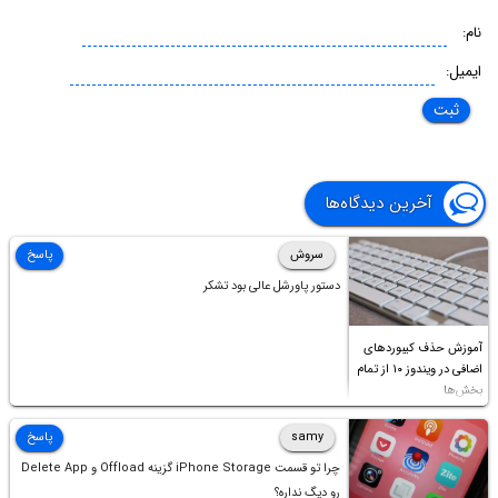
نام:
ایمیل:
آخرین دیدگاه‌ها
سروش
پاسخ
دستور پاورشل عالی بود تشکر
آموزش حذف کیبوردهای
اضافی در ویندوز ۱۰ از تمام
بخش‌ها
samy
پاسخ
چرا تو قسمت iPhone Storage گزینه Offload و Delete App
رو دیگ نداره؟