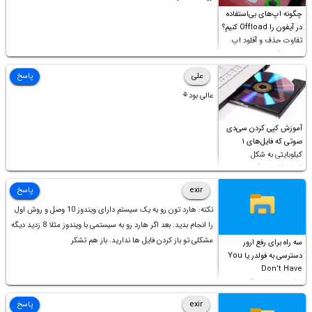
چگونه اپ‌های بی‌استفاده
در آیفون را Offload کنیم؟
تفاوت حذف و آفلود اپ
چیست؟
علی
پاسخ
عالی بود⚘
آموزش کپی کردن سی‌دی
صوتی که فایل‌های ۱
کیلوبایتی به شکل
شورت‌کات در آن موجود
است!
exir
پاسخ
نکته: هارد تون رو به یک سیستم دارای ویندوز 10 وصل و روش اول
را انجام بدید. بعد اگر هارد رو به سیستمی با ویندوز مثلا 8 زدید دیگه
مشکلی تو باز کردن فایل ها ندارید. باز هم تشکر
سه راه برای رفع ارور
دسترسی به فولدر یا You
Don’t Have
Permission to
Access this folder
exir
پاسخ