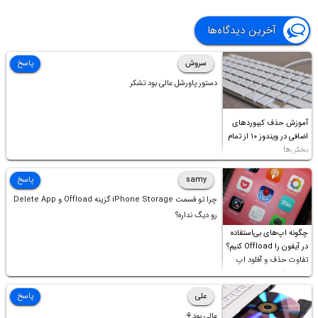
آخرین دیدگاه‌ها
سروش
پاسخ
دستور پاورشل عالی بود تشکر
آموزش حذف کیبوردهای
اضافی در ویندوز ۱۰ از تمام
بخش‌ها
samy
پاسخ
چرا تو قسمت iPhone Storage گزینه Offload و Delete App
رو دیگ نداره؟
چگونه اپ‌های بی‌استفاده
در آیفون را Offload کنیم؟
تفاوت حذف و آفلود اپ
چیست؟
علی
پاسخ
عالی بود⚘