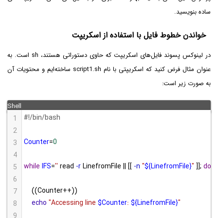
ساده بنویسید.
خواندن خطوط فایل با استفاده از اسکریپت
در لینوکس پسوند فایل‌های اسکریپت که حاوی دستوراتی هستند، sh است. به
عنوان مثال فرض کنید که اسکریپتی با نام script1.sh ساخته‌ایم و محتویات آن
به صورت زیر است:
#!/bin/bash
1
2
Counter
=
0
3
4
while
IFS
=
''
 read 
-r
 LinefromFile || [[ 
-n
"
${LinefromFile}
"
 ]]; 
do
5
6
    ((Counter
++
))
7
echo
"Accessing line 
$Counter
: 
${LinefromFile}
"
8
9