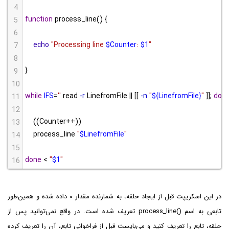
4
function
 process_line() {
5
6
echo
"Processing line 
$Counter
: 
$1
"
7
8
}
9
10
while
IFS
=
''
 read 
-r
 LinefromFile || [[ 
-n
"
${LinefromFile}
"
 ]]; 
do
11
12
    ((Counter
++
))
13
    process_line 
"
$LinefromFile
"
14
15
done
 < 
"
$1
"
16
در این اسکریپت قبل از ایجاد حلقه، به شمارنده مقدار ۰ داده شده و همین‌طور
تابعی به اسم
process_line()
تعریف شده است. در واقع نمی‌توانید پس از
حلقه، تابع را تعریف کنید و می‌بایست قبل از فراخوانی تابع، آن را تعریف کرده