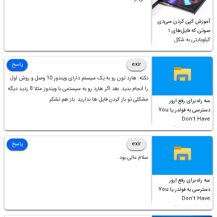
آموزش کپی کردن سی‌دی
صوتی که فایل‌های ۱
کیلوبایتی به شکل
شورت‌کات در آن موجود
است!
exir
پاسخ
نکته: هارد تون رو به یک سیستم دارای ویندوز 10 وصل و روش اول
را انجام بدید. بعد اگر هارد رو به سیستمی با ویندوز مثلا 8 زدید دیگه
مشکلی تو باز کردن فایل ها ندارید. باز هم تشکر
سه راه برای رفع ارور
دسترسی به فولدر یا You
Don’t Have
Permission to
Access this folder
exir
پاسخ
سلام عالی بود.
سه راه برای رفع ارور
دسترسی به فولدر یا You
Don’t Have
Permission to