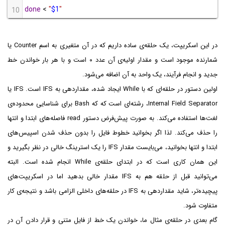
done
 < 
"
$1
"
10
در این اسکریپت، یک حلقه‌ی ساده داریم که در آن متغیری به اسم Counter یا
شمارنده موجود است و مقدار اولیه‌ی آن عدد ۰ است و با هر بار خواندن خط
جدید و انجام فرآیند، یک واحد به آن اضافه می‌شود.
اولین دستور در حلقه‌ای که با While ایجاد شده، مقداردهی به IFS است. IFS یا
Internal Field Separator، رشته‌ای است که که Bash برای شناسایی محدوده‌ی
لغت‌ها استفاده می‌کند. به صورت پیش‌فرض دستور read فاصله‌های ابتدا و انتها
را حذف می‌کند. لذا اگر بخوانید خطوط فایل را بدون حذف شدن اسپیس‌های
ابتدا و انتها بخوانید، می‌بایست مقدار IFS را یک استرینگ خالی در نظر بگیرید و
این همان کاری است که در ابتدای حلقه‌ی While انجام شده است. البته
می‌توانید قبل از حلقه هم به IFS مقدار خالی بدهید اما در اسکریپت‌های
پیچیده‌تر، شاید مقداردهی به IFS در حلقه‌های داخلی الزامی باشد و نتیجه‌ی کار
متفاوت شود.
گام بعدی در حلقه‌ی مثال ما، خواندن یک خط از فایل متنی و قرار دادن آن در