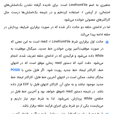
متغیری به اسم LinefromFile است. برای نادیده گرفته نشدن بک‌اسلش‌های
احتمالی، از آپشن
-r
استفاده کرده‌ایم و در نتیجه بک‌اسلش‌ها درست مثل
کاراکترهای معمولی خوانده می‌شود.
اما در ادامه‌ی حلقه دو حالت ذکر شده که در صورت برقراری شرایط، پردازش در
حلقه ادامه پیدا می‌کند:
حالت اول برقراری شرط read -r LinefromFile است به این معنی که
در صورت موفقیت‌آمیز بودن خواندن خط جدید، سیگنال موفقیت به
While داده می‌شود و فرآیندی که در ادامه‌ی حلقه تعریف شده، انجام
می‌شود. دقت کنید که دستور read زمانی موفق است که در انتهای
خط، کاراکتر ایجاد خط جدید رویت شود. اگر فایل متنی با
POSIX
سازگار نباشد، ممکن است در انتهای آخرین خط فایل، کاراکتر ایجاد خط
جدید موجود نباشد و به جای آن کاراکتر انتهای فایل یا EOF قرار داده
باشد. در نتیجه دستور read ناموفق خواهد بود و آخرین خط فایل در
حلقه‌ی While پردازش نمی‌شود. لذا به شرط دوم نیاز داریم و
می‌بایست یکی از دو شرط برای اجرای فرآیند حلقه برقرار باشد.
شرط دوم این است که فایل متنی پردازش شود و اگر در انتهای آخرین