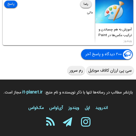
Access this folder
رضا
پاسخ
عالی
آموزش به هم چسباندن و
ترکیب عکس‌ها در Paint
ویندوز
۲۰۰ دیدگاه و پاسخ آخر
سی پی ارزان کالاف موبایل
رم سرور
it-planet.ir
بازنشر مطالب در رسانه‌ها تنها با ذکر نویسنده و نام منبع:
مجاز است.
اندروید
اپل
ویندوز
آی‌او‌اس
مک‌او‌اس