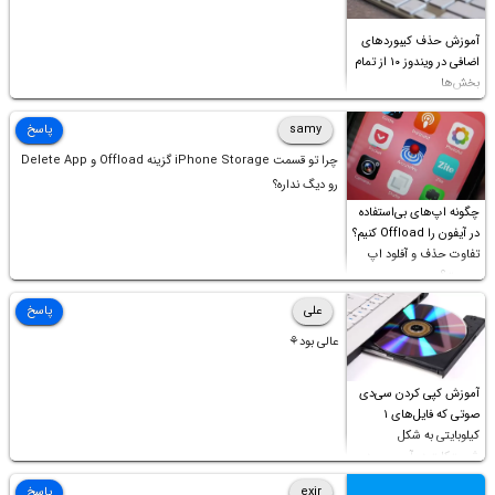
آموزش حذف کیبوردهای
اضافی در ویندوز ۱۰ از تمام
بخش‌ها
samy
پاسخ
چرا تو قسمت iPhone Storage گزینه Offload و Delete App
رو دیگ نداره؟
چگونه اپ‌های بی‌استفاده
در آیفون را Offload کنیم؟
تفاوت حذف و آفلود اپ
چیست؟
علی
پاسخ
عالی بود⚘
آموزش کپی کردن سی‌دی
صوتی که فایل‌های ۱
کیلوبایتی به شکل
شورت‌کات در آن موجود
است!
exir
پاسخ