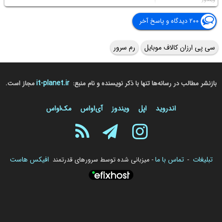
۲۰۰ دیدگاه و پاسخ آخر
سی پی ارزان کالاف موبایل
رم سرور
it-planet.ir
بازنشر مطالب در رسانه‌ها تنها با ذکر نویسنده و نام منبع:
مجاز است.
اندروید
اپل
ویندوز
آی‌او‌اس
مک‌او‌اس
تبلیغات
تماس با ما
افیکس هاست
-
- میزبانی شده توسط سرورهای قدرتمند