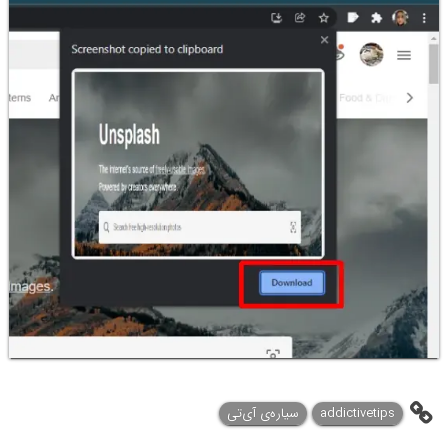
addictivetips
سیاره‌ی آی‌تی