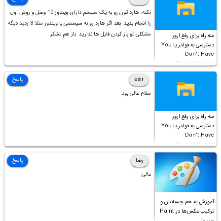
نکته: هارد تون رو به یک سیستم دارای ویندوز 10 وصل و روش اول
را انجام بدید. بعد اگر هارد رو به سیستمی با ویندوز مثلا 8 زدید دیگه
مشکلی تو باز کردن فایل ها ندارید. باز هم تشکر
سه راه برای رفع ارور
دسترسی به فولدر یا You
Don’t Have
Permission to
Access this folder
exir
پاسخ
سلام عالی بود.
سه راه برای رفع ارور
دسترسی به فولدر یا You
Don’t Have
Permission to
Access this folder
رضا
پاسخ
عالی
آموزش به هم چسباندن و
ترکیب عکس‌ها در Paint
ویندوز