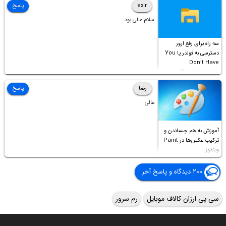
exir
پاسخ
سلام عالی بود.
سه راه برای رفع ارور
دسترسی به فولدر یا You
Don’t Have
Permission to
Access this folder
رضا
پاسخ
عالی
آموزش به هم چسباندن و
ترکیب عکس‌ها در Paint
ویندوز
۲۰۰ دیدگاه و پاسخ آخر
سی پی ارزان کالاف موبایل
رم سرور