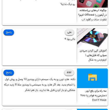
رو دیگ نداره؟
چگونه اپ‌های بی‌استفاده
در آیفون را Offload کنیم؟
تفاوت حذف و آفلود اپ
چیست؟
علی
پاسخ
عالی بود⚘
آموزش کپی کردن سی‌دی
صوتی که فایل‌های ۱
کیلوبایتی به شکل
شورت‌کات در آن موجود
است!
exir
پاسخ
نکته: هارد تون رو به یک سیستم دارای ویندوز 10 وصل و روش اول
را انجام بدید. بعد اگر هارد رو به سیستمی با ویندوز مثلا 8 زدید دیگه
مشکلی تو باز کردن فایل ها ندارید. باز هم تشکر
سه راه برای رفع ارور
دسترسی به فولدر یا You
Don’t Have
Permission to
Access this folder