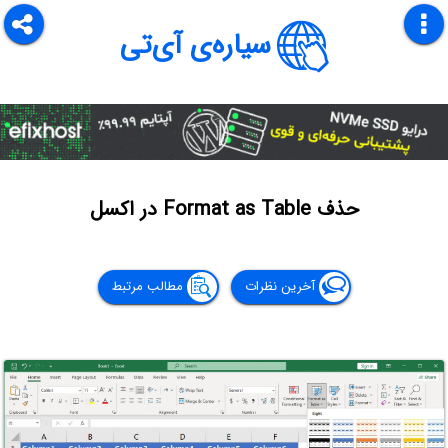
سیاره‌ی آی‌تی
حذف Format as Table در اکسل
آخرین نظرات
مطالب مرتبط