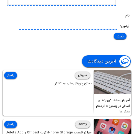
نام:
ایمیل:
آخرین دیدگاه‌ها
سروش
پاسخ
دستور پاورشل عالی بود تشکر
آموزش حذف کیبوردهای
اضافی در ویندوز ۱۰ از تمام
بخش‌ها
samy
پاسخ
چرا تو قسمت iPhone Storage گزینه Offload و Delete App