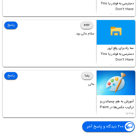
دسترسی به فولدر یا You
Don’t Have
Permission to
Access this folder
exir
پاسخ
سلام عالی بود.
سه راه برای رفع ارور
دسترسی به فولدر یا You
Don’t Have
Permission to
Access this folder
رضا
پاسخ
عالی
آموزش به هم چسباندن و
ترکیب عکس‌ها در Paint
ویندوز
۲۰۰ دیدگاه و پاسخ آخر