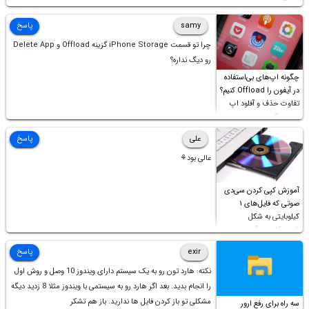
samy
پاسخ
چرا تو قسمت iPhone Storage گزینه Offload و Delete App
رو دیگ نداره؟
چگونه اپ‌های بی‌استفاده
در آیفون را Offload کنیم؟
تفاوت حذف و آفلود اپ
چیست؟
علی
پاسخ
عالی بود⚘
آموزش کپی کردن سی‌دی
صوتی که فایل‌های ۱
کیلوبایتی به شکل
شورت‌کات در آن موجود
است!
exir
پاسخ
نکته: هارد تون رو به یک سیستم دارای ویندوز 10 وصل و روش اول
را انجام بدید. بعد اگر هارد رو به سیستمی با ویندوز مثلا 8 زدید دیگه
مشکلی تو باز کردن فایل ها ندارید. باز هم تشکر
سه راه برای رفع ارور