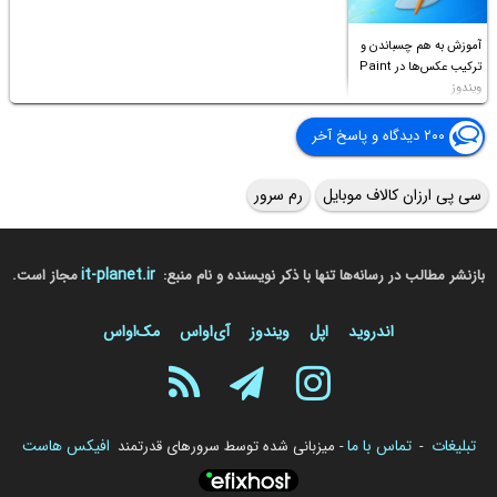
آموزش به هم چسباندن و
ترکیب عکس‌ها در Paint
ویندوز
۲۰۰ دیدگاه و پاسخ آخر
سی پی ارزان کالاف موبایل
رم سرور
it-planet.ir
بازنشر مطالب در رسانه‌ها تنها با ذکر نویسنده و نام منبع:
مجاز است.
اندروید
اپل
ویندوز
آی‌او‌اس
مک‌او‌اس
تبلیغات
تماس با ما
افیکس هاست
-
- میزبانی شده توسط سرورهای قدرتمند