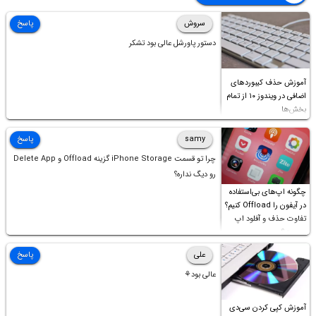
سروش
پاسخ
دستور پاورشل عالی بود تشکر
آموزش حذف کیبوردهای
اضافی در ویندوز ۱۰ از تمام
بخش‌ها
samy
پاسخ
چرا تو قسمت iPhone Storage گزینه Offload و Delete App
رو دیگ نداره؟
چگونه اپ‌های بی‌استفاده
در آیفون را Offload کنیم؟
تفاوت حذف و آفلود اپ
چیست؟
علی
پاسخ
عالی بود⚘
آموزش کپی کردن سی‌دی