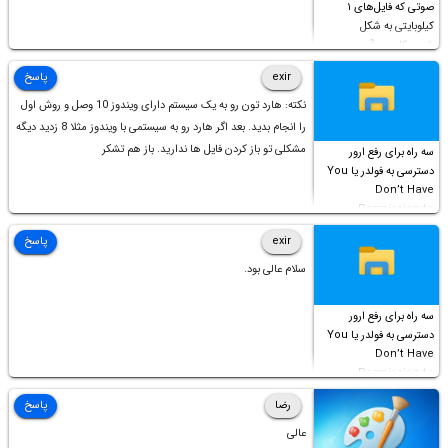
صوتی که فایل‌های ۱
کیلوبایتی به شکل
شورت‌کات در آن موجود
است!
exir
پاسخ
نکته: هارد تون رو به یک سیستم دارای ویندوز 10 وصل و روش اول
را انجام بدید. بعد اگر هارد رو به سیستمی با ویندوز مثلا 8 زدید دیگه
مشکلی تو باز کردن فایل ها ندارید. باز هم تشکر
سه راه برای رفع ارور
دسترسی به فولدر یا You
Don’t Have
Permission to
Access this folder
exir
پاسخ
سلام عالی بود.
سه راه برای رفع ارور
دسترسی به فولدر یا You
Don’t Have
Permission to
Access this folder
رضا
پاسخ
عالی