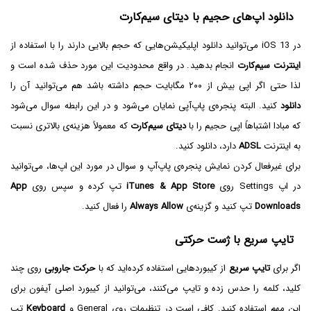
دانلود اپ‌های حجیم با دیتای سیم‌کارت
در iOS 13 می‌توانید دانلود اپلیکیشن‌هایی که حجم بالایی دارند را با استفاده از
اینترنت سیم‌کارت
انجام بدهید. در واقع محدودیت این مورد حذف شده است و
لذا حتی اگر اپی بیش از ۲۰۰ مگابایت حجم داشته باشد هم می‌توانید آن را
دانلود
کنید. البته پنجره‌ی پاپ‌آپی نمایان می‌شود و در این رابطه سوال می‌شود
که مبادا اشتباهاً اپی حجیم را با
دیتای سیم‌کارت
که معمولاً هزینه‌ی بالاتری نسبت
به اینترنت
ADSL
دارد، دانلود کنید.
برای غیرفعال کردن نمایش پنجره‌ی پاپ‌آپ و سوال در مورد این اپ‌ها، می‌توانید
در اپ Settings روی
iTunes & App Store
تپ کرده و سپس روی
App
Downloads
تپ کنید و گزینه‌ی
Always Allow
را فعال کنید.
تایپ سریع با ژست حرکتی
اگر برای
تایپ سریع
از کیبوردهایی استفاده کرده‌اید که با
حرکت جاروبی
روی چند
کلید، کلمه را حدس زده و تایپ می‌کنند، می‌توانید از کیبورد اصلی آیفون برای
این مهم استفاده کنید. کافی است در تنظیمات روی General و
Keyboard
تپ