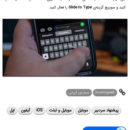
کنید و سوییچ گزینه‌ی
Slide to Type
را فعال کنید.
howtogeek
سیاره‌ی ‌آی‌تی
پیشنهاد سردبیر
موبایل
موبایل و تبلت
iOS
آیفون
اپل