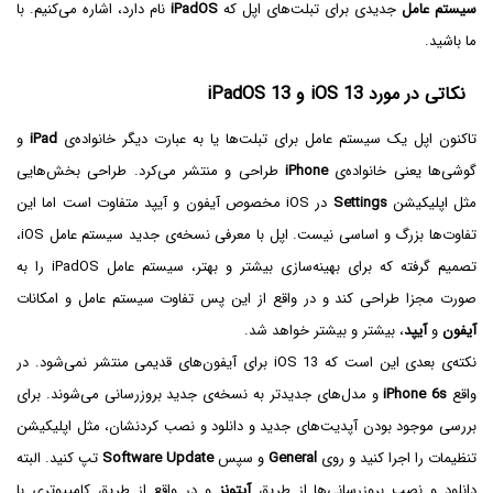
سیستم عامل
جدیدی برای تبلت‌های اپل که
iPadOS
نام دارد، اشاره می‌کنیم. با
ما باشید.
نکاتی در مورد iOS 13 و iPadOS 13
تاکنون اپل یک سیستم عامل برای تبلت‌ها یا به عبارت دیگر خانواده‌ی
iPad
و
گوشی‌ها یعنی خانواده‌ی
iPhone
طراحی و منتشر می‌کرد. طراحی بخش‌هایی
مثل اپلیکیشن
Settings
در iOS مخصوص آیفون و آیپد متفاوت است اما این
تفاوت‌ها بزرگ و اساسی نیست. اپل با معرفی نسخه‌ی جدید سیستم عامل iOS،
تصمیم گرفته که برای بهینه‌سازی بیشتر و بهتر، سیستم عامل iPadOS را به
صورت مجزا طراحی کند و در واقع از این پس تفاوت سیستم عامل و امکانات
آیفون
و
آیپد
، بیشتر و بیشتر خواهد شد.
نکته‌ی بعدی این است که iOS 13 برای آیفون‌های قدیمی منتشر نمی‌شود. در
واقع
iPhone 6s
و مدل‌های جدیدتر به نسخه‌ی جدید بروزرسانی می‌شوند. برای
بررسی موجود بودن آپدیت‌های جدید و دانلود و نصب کردنشان، مثل اپلیکیشن
تنظیمات را اجرا کنید و روی
General
و سپس
Software Update
تپ کنید. البته
دانلود و نصب بروزرسانی‌ها از طریق
آیتونز
و در واقع از طریق کامپیوتری با