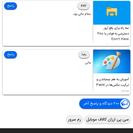
Access this folder
exir
پاسخ
سلام عالی بود.
سه راه برای رفع ارور
دسترسی به فولدر یا You
Don’t Have
Permission to
Access this folder
رضا
پاسخ
عالی
آموزش به هم چسباندن و
ترکیب عکس‌ها در Paint
ویندوز
۲۰۰ دیدگاه و پاسخ آخر
سی پی ارزان کالاف موبایل
رم سرور