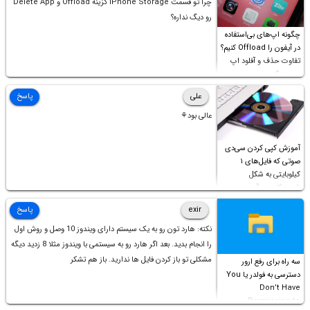
چرا تو قسمت iPhone Storage گزینه Offload و Delete App
رو دیگ نداره؟
چگونه اپ‌های بی‌استفاده
در آیفون را Offload کنیم؟
تفاوت حذف و آفلود اپ
چیست؟
علی
پاسخ
عالی بود⚘
آموزش کپی کردن سی‌دی
صوتی که فایل‌های ۱
کیلوبایتی به شکل
شورت‌کات در آن موجود
است!
exir
پاسخ
نکته: هارد تون رو به یک سیستم دارای ویندوز 10 وصل و روش اول
را انجام بدید. بعد اگر هارد رو به سیستمی با ویندوز مثلا 8 زدید دیگه
مشکلی تو باز کردن فایل ها ندارید. باز هم تشکر
سه راه برای رفع ارور
دسترسی به فولدر یا You
Don’t Have
Permission to