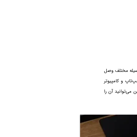
در مورد کیبورد Q6 Max کمپانی Keychron این است که به کمک بلوتوث به ۳ وسیله مختلف وصل
پ‌تاپ و کامپیوتر
ت USB C نیز دارد و علاوه بر این می‌توانید آن را