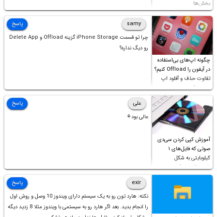
بخش‌ها
samy
پاسخ
چرا تو قسمت iPhone Storage گزینه Offload و Delete App
رو دیگ نداره؟
چگونه اپ‌های بی‌استفاده
در آیفون را Offload کنیم؟
تفاوت حذف و آفلود اپ
چیست؟
علی
پاسخ
عالی بود⚘
آموزش کپی کردن سی‌دی
صوتی که فایل‌های ۱
کیلوبایتی به شکل
شورت‌کات در آن موجود
است!
exir
پاسخ
نکته: هارد تون رو به یک سیستم دارای ویندوز 10 وصل و روش اول
را انجام بدید. بعد اگر هارد رو به سیستمی با ویندوز مثلا 8 زدید دیگه