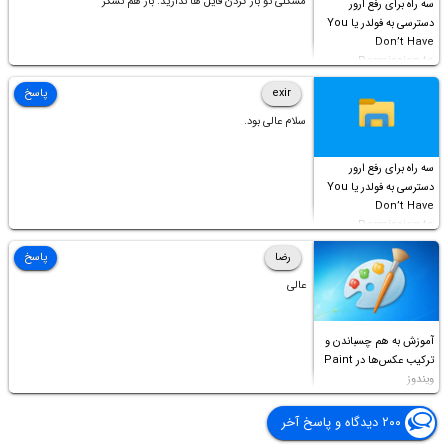
مشکلی تو باز کردن فایل ها ندارید. باز هم تشکر
سه راه برای رفع ارور
دسترسی به فولدر یا You
Don’t Have
Permission to
Access this folder
exir
پاسخ
سلام عالی بود.
سه راه برای رفع ارور
دسترسی به فولدر یا You
Don’t Have
Permission to
Access this folder
رضا
پاسخ
عالی
آموزش به هم چسباندن و
ترکیب عکس‌ها در Paint
ویندوز
۲۰۰ دیدگاه و پاسخ آخر