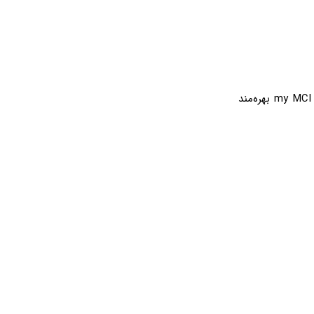
با نصب این اپلیکیشن، شما قادر خواهید بود به‌راحتی و سریع از تمامی خدمات مربوط به my MCI بهره‌مند