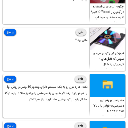
چگونه اپ‌های بی‌استفاده
در آیفون را Offload کنیم؟
تفاوت حذف و آفلود اپ
چیست؟
علی
پاسخ
عالی بود⚘
آموزش کپی کردن سی‌دی
صوتی که فایل‌های ۱
کیلوبایتی به شکل
شورت‌کات در آن موجود
است!
exir
پاسخ
نکته: هارد تون رو به یک سیستم دارای ویندوز 10 وصل و روش اول
را انجام بدید. بعد اگر هارد رو به سیستمی با ویندوز مثلا 8 زدید دیگه
مشکلی تو باز کردن فایل ها ندارید. باز هم تشکر
سه راه برای رفع ارور
دسترسی به فولدر یا You
Don’t Have
Permission to
Access this folder
exir
پاسخ