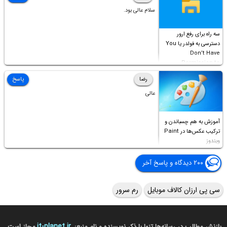
سلام عالی بود.
سه راه برای رفع ارور
دسترسی به فولدر یا You
Don’t Have
Permission to
Access this folder
رضا
پاسخ
عالی
آموزش به هم چسباندن و
ترکیب عکس‌ها در Paint
ویندوز
۲۰۰ دیدگاه و پاسخ آخر
سی پی ارزان کالاف موبایل
رم سرور
it-planet.ir
بازنشر مطالب در رسانه‌ها تنها با ذکر نویسنده و نام منبع:
مجاز است.