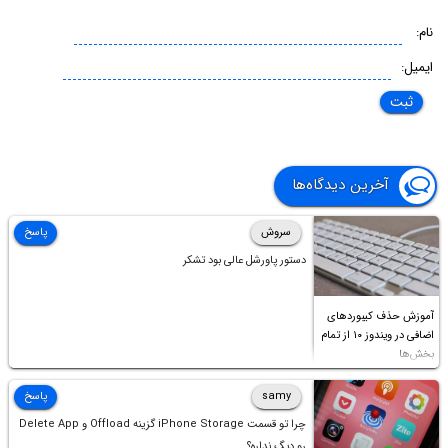
نام:
ایمیل:
آخرین دیدگاه‌ها
سروش
پاسخ
دستور پاورشل عالی بود تشکر
آموزش حذف کیبوردهای
اضافی در ویندوز ۱۰ از تمام
بخش‌ها
samy
پاسخ
چرا تو قسمت iPhone Storage گزینه Offload و Delete App
رو دیگ نداره؟