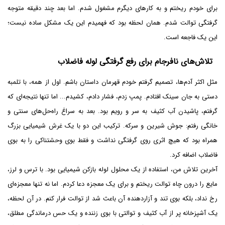
برای خودم ریختم و به کارهای دیگرم مشغول شدم. اما بعد چند دقیقه متوجه
گرفتگی توالت شدم. همان لحظه بود که فهمیدم این یک مشکل ساده نیست؛
این یک فاجعه است.
تلاش‌های نافرجام برای رفع گرفتگی لوله فاضلاب
مثل اکثر آدم‌ها، تصمیم گرفتم خودم قهرمان داستان باشم. اول از همه، با تلمبه
دستی به جان سینک افتادم. پمپ زدم، فشار دادم، کشیدم... اما تنها نتیجه‌ای که
گرفتم، پاشیدن آب کثیف به سر و رویم بود. بعد به سراغ راه‌حل‌های سنتی و
خانگی رفتم: جوش شیرین و سرکه. ترکیب این دو با یک غرش شیمیایی بزرگ
همراه بود که هیچ اثری روی گرفتگی نداشت و فقط بوی وحشتناکی را به بوی
فاضلاب اضافه کرد.
آخرین تلاش من، استفاده از یک محلول لوله بازکن شیمیایی بود. با ترس و لرز،
مایع را درون چاه توالت ریختم و برای یک معجزه دعا کردم. اما نه تنها معجزه‌ای
رخ نداد، بلکه بوی تند و آزاردهنده آن باعث شد از توالت فرار کنم. در آن لحظه،
یک آشپزخانه پر از آب کثیف و توالتی با بوی زننده و یک حس درماندگی مطلق،