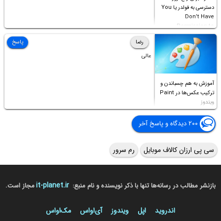
دسترسی به فولدر یا You
Don’t Have
Permission to
Access this folder
رضا
پاسخ
عالی
آموزش به هم چسباندن و
ترکیب عکس‌ها در Paint
ویندوز
۲۰۰ دیدگاه و پاسخ آخر
سی پی ارزان کالاف موبایل
رم سرور
it-planet.ir
بازنشر مطالب در رسانه‌ها تنها با ذکر نویسنده و نام منبع:
مجاز است.
اندروید
اپل
ویندوز
آی‌او‌اس
مک‌او‌اس