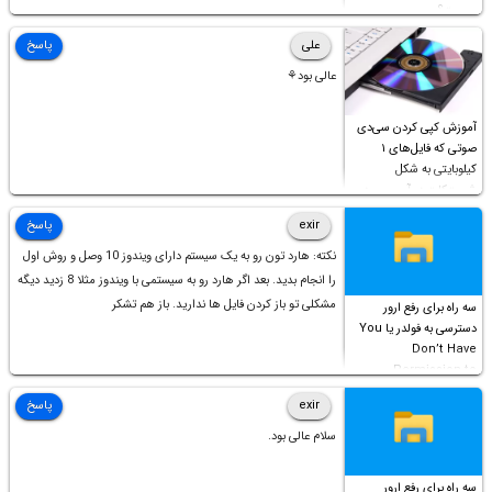
چیست؟
علی
پاسخ
عالی بود⚘
آموزش کپی کردن سی‌دی
صوتی که فایل‌های ۱
کیلوبایتی به شکل
شورت‌کات در آن موجود
است!
exir
پاسخ
نکته: هارد تون رو به یک سیستم دارای ویندوز 10 وصل و روش اول
را انجام بدید. بعد اگر هارد رو به سیستمی با ویندوز مثلا 8 زدید دیگه
مشکلی تو باز کردن فایل ها ندارید. باز هم تشکر
سه راه برای رفع ارور
دسترسی به فولدر یا You
Don’t Have
Permission to
Access this folder
exir
پاسخ
سلام عالی بود.
سه راه برای رفع ارور