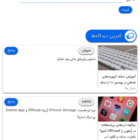
آخرین دیدگاه‌ها
سروش
پاسخ
دستور پاورشل عالی بود تشکر
آموزش حذف کیبوردهای
اضافی در ویندوز ۱۰ از تمام
بخش‌ها
samy
پاسخ
چرا تو قسمت iPhone Storage گزینه Offload و Delete App
رو دیگ نداره؟
چگونه اپ‌های بی‌استفاده
در آیفون را Offload کنیم؟
تفاوت حذف و آفلود اپ