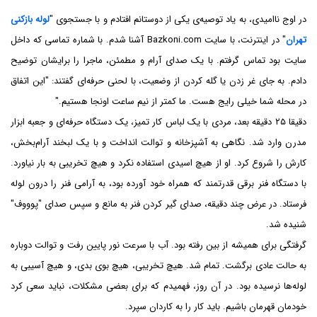
در اوج ناامیدی، به یاد توصیه‌ی یکی از دوستانم افتادم و با جستجوی "
لوله بازکنی
تهران
" در اینترنت، با سایت Bazkoni.com آشنا شدم. با شماره تماسی که داخل
سایت بود تماس گرفتم. با یک صدای آرام و مطمئن، ماجرا را برایشان توضیح
دادم. به جای غر زدن یا گله کردن از وضعیت، با لحنی حرفه‌ای گفتند: "این اتفاق
در محله شما خیلی رایج هست. ما کمتر از نیم ساعت اونجا هستیم."
دقیقا ۲۵ دقیقه بعد، مردی با یک لباس کار تمیز، یک دستگاه حرفه‌ای و جعبه ابزار
مدرن وارد شد. نگاهی به آشپزخانه و توالت انداخت و با یک لبخند آرام‌بخش،
کارش را شروع کرد. او از هیچ اسیدی استفاده نکرد و هیچ تخریبی به بار نیاورد.
با دستگاه فنر برقی قدرتمند که همراه خود آورده بود، به آرامی فنر را درون لوله
فرستاد. در عرض چند دقیقه، صدای گیر کردن فنر به مانع و سپس صدای "پوووف"
شنیده شد.
گرفتگی برای همیشه از بین رفته بود. آب با سرعت نور پایین رفت و توالت دوباره
به حالت عادی برگشت. تمام شد. هیچ تخریبی، هیچ بوی بدی، و هیچ آسیبی به
لوله‌ها نرسیده بود. در آن روز، فهمیدم که برای بعضی مشکلات، نباید سعی کرد
خودمان قهرمان باشیم. باید کار را به کاردان سپرد.