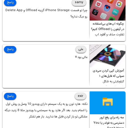
samy
پاسخ
چرا تو قسمت iPhone Storage گزینه Offload و Delete App
رو دیگ نداره؟
چگونه اپ‌های بی‌استفاده
در آیفون را Offload کنیم؟
تفاوت حذف و آفلود اپ
چیست؟
علی
پاسخ
عالی بود⚘
آموزش کپی کردن سی‌دی
صوتی که فایل‌های ۱
کیلوبایتی به شکل
شورت‌کات در آن موجود
است!
exir
پاسخ
نکته: هارد تون رو به یک سیستم دارای ویندوز 10 وصل و روش اول
را انجام بدید. بعد اگر هارد رو به سیستمی با ویندوز مثلا 8 زدید دیگه
مشکلی تو باز کردن فایل ها ندارید. باز هم تشکر
سه راه برای رفع ارور
دسترسی به فولدر یا You