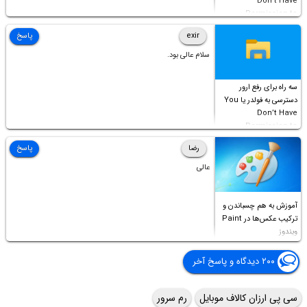
Don’t Have
Permission to
Access this folder
exir
پاسخ
سلام عالی بود.
سه راه برای رفع ارور
دسترسی به فولدر یا You
Don’t Have
Permission to
Access this folder
رضا
پاسخ
عالی
آموزش به هم چسباندن و
ترکیب عکس‌ها در Paint
ویندوز
۲۰۰ دیدگاه و پاسخ آخر
سی پی ارزان کالاف موبایل
رم سرور