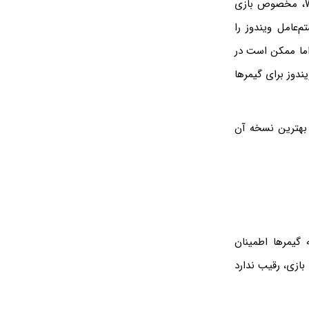
صنعت گیمینگ، یک تجارت بسیار بزرگ برای کمپانی مایکروسافت است و پلتفرم Windows، مخصوص بازی
عامل ویندوز را
یندوز 11، آخرین و بهترین سیستم عامل Microsoft است، اما ممکن است در
ندوز برای گیمرها
هترین نسخه آن
 گیمرها اطمینان
ا، طراحی شده است. سیستم‌عامل Windows در زمینه بازی، رقیب ندارد