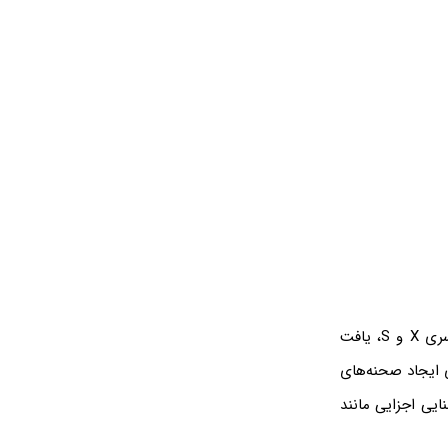
ویژگی Auto-HDR، یکی از قابلیت‌های ویندوز 11 است که در حال حاضر در کنسول Xbox سری X و S، یافت
 ایجاد صحنه‌های
نایی اجزایی مانند