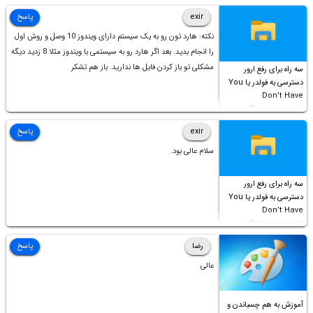
است!
exir
پاسخ
نکته: هارد تون رو به یک سیستم دارای ویندوز 10 وصل و روش اول
را انجام بدید. بعد اگر هارد رو به سیستمی با ویندوز مثلا 8 زدید دیگه
مشکلی تو باز کردن فایل ها ندارید. باز هم تشکر
سه راه برای رفع ارور
دسترسی به فولدر یا You
Don’t Have
Permission to
Access this folder
exir
پاسخ
سلام عالی بود.
سه راه برای رفع ارور
دسترسی به فولدر یا You
Don’t Have
Permission to
Access this folder
رضا
پاسخ
عالی
آموزش به هم چسباندن و