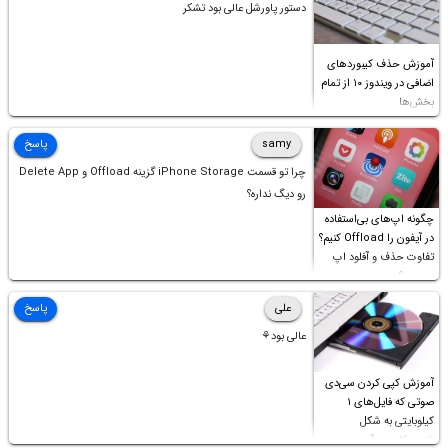
دستور پاورشل عالی بود تشکر
آموزش حذف کیبوردهای
اضافی در ویندوز ۱۰ از تمام
بخش‌ها
samy
پاسخ
چرا تو قسمت iPhone Storage گزینه Offload و Delete App
رو دیگ نداره؟
چگونه اپ‌های بی‌استفاده
در آیفون را Offload کنیم؟
تفاوت حذف و آفلود اپ
چیست؟
علی
پاسخ
عالی بود⚘
آموزش کپی کردن سی‌دی
صوتی که فایل‌های ۱
کیلوبایتی به شکل
شورت‌کات در آن موجود