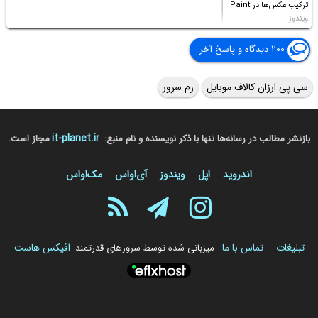
ترکیب عکس‌ها در Paint
ویندوز
۲۰۰ دیدگاه و پاسخ آخر
سی پی ارزان کالاف موبایل
رم سرور
it-planet.ir
بازنشر مطالب در رسانه‌ها تنها با ذکر نویسنده و نام منبع:
مجاز است.
اندروید
اپل
ویندوز
آی‌او‌اس
مک‌او‌اس
تبلیغات
تماس با ما
افیکس هاست
-
- میزبانی شده توسط سرورهای قدرتمند