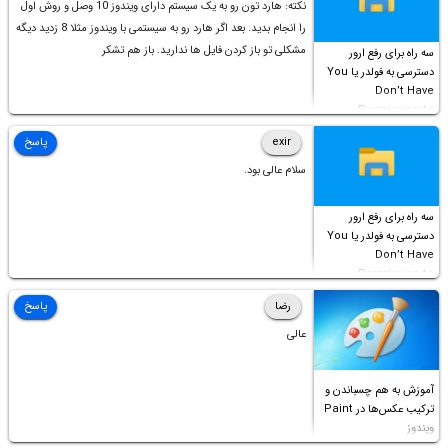
نکته: هارد تون رو به یک سیستم دارای ویندوز 10 وصل و روش اول
را انجام بدید. بعد اگر هارد رو به سیستمی با ویندوز مثلا 8 زدید دیگه
مشکلی تو باز کردن فایل ها ندارید. باز هم تشکر
سه راه برای رفع ارور
دسترسی به فولدر یا You
Don’t Have
Permission to
Access this folder
exir
پاسخ
سلام عالی بود.
سه راه برای رفع ارور
دسترسی به فولدر یا You
Don’t Have
Permission to
Access this folder
رضا
پاسخ
عالی
آموزش به هم چسباندن و
ترکیب عکس‌ها در Paint
ویندوز