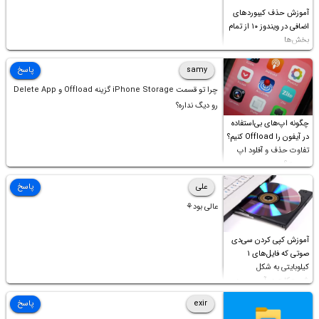
آموزش حذف کیبوردهای
اضافی در ویندوز ۱۰ از تمام
بخش‌ها
samy
پاسخ
چرا تو قسمت iPhone Storage گزینه Offload و Delete App
رو دیگ نداره؟
چگونه اپ‌های بی‌استفاده
در آیفون را Offload کنیم؟
تفاوت حذف و آفلود اپ
چیست؟
علی
پاسخ
عالی بود⚘
آموزش کپی کردن سی‌دی
صوتی که فایل‌های ۱
کیلوبایتی به شکل
شورت‌کات در آن موجود
است!
exir
پاسخ