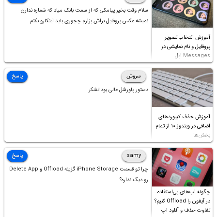
سلام وقت بخیر پیامکی که از سمت بانک میاد که شماره ندارن
نمیشه عکس پروفایل براش بزارم چجوری باید اینکارو بکنم
آموزش انتخاب تصویر
پروفایل و نام نمایشی در
Messages اپل
سروش
پاسخ
دستور پاورشل عالی بود تشکر
آموزش حذف کیبوردهای
اضافی در ویندوز ۱۰ از تمام
بخش‌ها
samy
پاسخ
چرا تو قسمت iPhone Storage گزینه Offload و Delete App
رو دیگ نداره؟
چگونه اپ‌های بی‌استفاده
در آیفون را Offload کنیم؟
تفاوت حذف و آفلود اپ