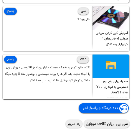
چیست؟
علی
پاسخ
عالی بود⚘
آموزش کپی کردن سی‌دی
صوتی که فایل‌های ۱
کیلوبایتی به شکل
شورت‌کات در آن موجود
است!
exir
پاسخ
نکته: هارد تون رو به یک سیستم دارای ویندوز 10 وصل و روش اول
را انجام بدید. بعد اگر هارد رو به سیستمی با ویندوز مثلا 8 زدید دیگه
مشکلی تو باز کردن فایل ها ندارید. باز هم تشکر
سه راه برای رفع ارور
دسترسی به فولدر یا You
Don’t Have
Permission to
Access this folder
۲۰۰ دیدگاه و پاسخ آخر
سی پی ارزان کالاف موبایل
رم سرور