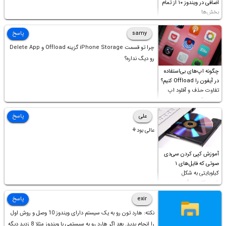
اضافی در ویندوز ۱۰ از تمام
بخش‌ها
samy
پاسخ
چرا تو قسمت iPhone Storage گزینه Offload و Delete App
رو دیگ نداره؟
چگونه اپ‌های بی‌استفاده
در آیفون را Offload کنیم؟
تفاوت حذف و آفلود اپ
چیست؟
علی
پاسخ
عالی بود⚘
آموزش کپی کردن سی‌دی
صوتی که فایل‌های ۱
کیلوبایتی به شکل
شورت‌کات در آن موجود
است!
exir
پاسخ
نکته: هارد تون رو به یک سیستم دارای ویندوز 10 وصل و روش اول
را انجام بدید. بعد اگر هارد رو به سیستمی با ویندوز مثلا 8 زدید دیگه