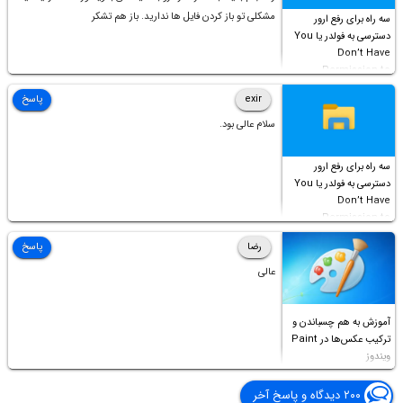
مشکلی تو باز کردن فایل ها ندارید. باز هم تشکر
سه راه برای رفع ارور
دسترسی به فولدر یا You
Don’t Have
Permission to
Access this folder
exir
پاسخ
سلام عالی بود.
سه راه برای رفع ارور
دسترسی به فولدر یا You
Don’t Have
Permission to
Access this folder
رضا
پاسخ
عالی
آموزش به هم چسباندن و
ترکیب عکس‌ها در Paint
ویندوز
۲۰۰ دیدگاه و پاسخ آخر