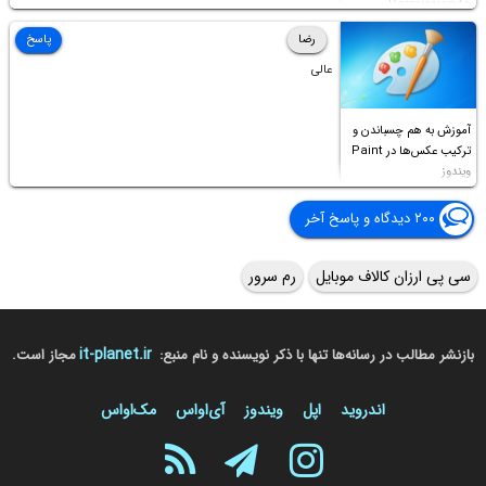
Permission to
Access this folder
رضا
پاسخ
عالی
آموزش به هم چسباندن و
ترکیب عکس‌ها در Paint
ویندوز
۲۰۰ دیدگاه و پاسخ آخر
سی پی ارزان کالاف موبایل
رم سرور
it-planet.ir
بازنشر مطالب در رسانه‌ها تنها با ذکر نویسنده و نام منبع:
مجاز است.
اندروید
اپل
ویندوز
آی‌او‌اس
مک‌او‌اس