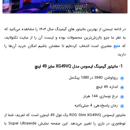
در ادامه لیستی از بهترین مانیتور های گیمینگ سال ۱۴۰۴ را مشاهده می‌کنید که
به نظر ما جزو باارزش‌ترین محصولات بوده و لیست آن را از سایت تکنولایف
که
منبع
معتبری است انتخاب کرده‌ایم تا مطمئن باشیم امکان خرید آن‌ها را
دارید:
1- مانیتور گیمینگ ایسوس مدل XG49VQ سایز 49 اینچ
رزولوشن: 3840 در 1080 پیکسل
اندازه: 49 اینچ
نرخ نوسازی: 144 هرتز
زمان پاسخ‌دهی: 4 میلی‌ثانیه
مانیتور ایسوس ROG Strix XG49VQ یک غول 49 اینچی است که تعریف شما از
غوطه‌وری در بازی را تغییر می‌دهد. این صفحه نمایش Super Ultrawide با