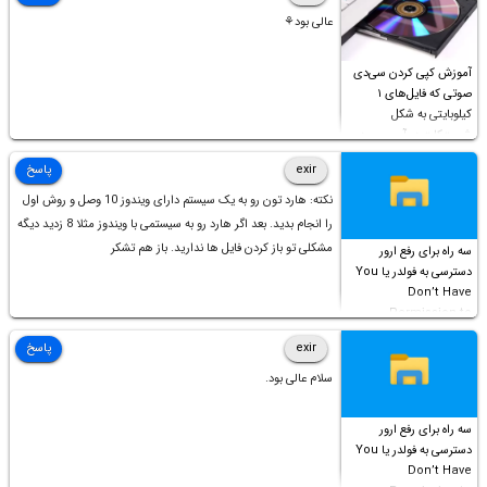
عالی بود⚘
آموزش کپی کردن سی‌دی
صوتی که فایل‌های ۱
کیلوبایتی به شکل
شورت‌کات در آن موجود
است!
exir
پاسخ
نکته: هارد تون رو به یک سیستم دارای ویندوز 10 وصل و روش اول
را انجام بدید. بعد اگر هارد رو به سیستمی با ویندوز مثلا 8 زدید دیگه
مشکلی تو باز کردن فایل ها ندارید. باز هم تشکر
سه راه برای رفع ارور
دسترسی به فولدر یا You
Don’t Have
Permission to
Access this folder
exir
پاسخ
سلام عالی بود.
سه راه برای رفع ارور
دسترسی به فولدر یا You
Don’t Have