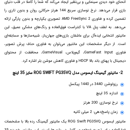
انحنای خود دیدی سینمایی و بی‌نظیر ایجاد می‌کند که شما را کاملا در قلب دنیای
بازی قرار می‌دهد. نرخ نوسازی سریع 144 هرتز حرکاتی روان و بدون تاری را
تضمین کرده و فناوری AMD FreeSync 2 تصویری یکپارچه و بدون پارگی ارائه
می‌دهد. به لطف پنل VA با کنتراست فوق‌العاده و رنگ‌های مشکی عمیق، این
مانیتور انتخابی ایده‌آل برای عاشقان بازی‌های جهان‌باز، شبیه‌سازها و مسابقه‌ای
است. از دیگر مشخصات این مانتیور می‌توان به فناوری حذف پرش تصویر،
فناوری GameFast Input، گیم‌پلاس، GameVisual، محافظت از محتوای
دیجیتال با پهنای باند بالا HDCP و فناوری کاهش موشن بلر اشاره کرد.
2- مانیتور گیمینگ ایسوس مدل ROG SWIFT PG35VQ سایز 35 اینچ
رزولوشن: 3440 در 1440 پیکسل
اندازه: 35 اینچ
نرخ نوسازی: 200 هرتز
زمان پاسخ‌دهی: 2 میلی ثانیه
مانیتور ایسوس ROG Swift PG35VQ یک مانیتور گیمینگ رده بالا با مشخصات
فوق‌العاده برای تجربه غوطه‌وری کامل در بازی‌ها است. این مانیتور خمیده 35