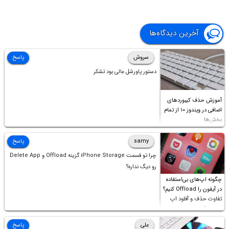
آخرین دیدگاه‌ها
سروش
پاسخ
دستور پاورشل عالی بود تشکر
آموزش حذف کیبوردهای
اضافی در ویندوز ۱۰ از تمام
بخش‌ها
samy
پاسخ
چرا تو قسمت iPhone Storage گزینه Offload و Delete App
رو دیگ نداره؟
چگونه اپ‌های بی‌استفاده
در آیفون را Offload کنیم؟
تفاوت حذف و آفلود اپ
چیست؟
علی
پاسخ