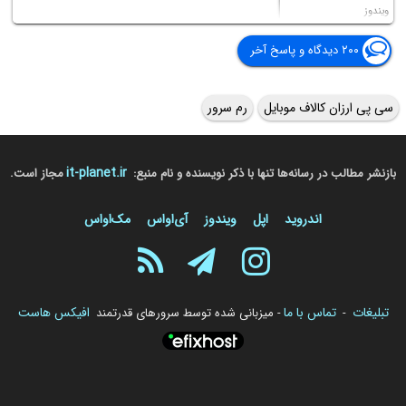
ویندوز
۲۰۰ دیدگاه و پاسخ آخر
سی پی ارزان کالاف موبایل
رم سرور
it-planet.ir
بازنشر مطالب در رسانه‌ها تنها با ذکر نویسنده و نام منبع:
مجاز است.
اندروید
اپل
ویندوز
آی‌او‌اس
مک‌او‌اس
تبلیغات
تماس با ما
افیکس هاست
-
- میزبانی شده توسط سرورهای قدرتمند