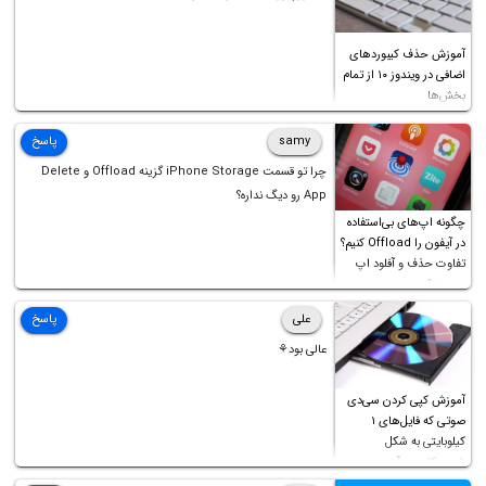
آموزش حذف کیبوردهای
اضافی در ویندوز ۱۰ از تمام
بخش‌ها
samy
پاسخ
چرا تو قسمت iPhone Storage گزینه Offload و Delete
App رو دیگ نداره؟
چگونه اپ‌های بی‌استفاده
در آیفون را Offload کنیم؟
تفاوت حذف و آفلود اپ
چیست؟
علی
پاسخ
عالی بود⚘
آموزش کپی کردن سی‌دی
صوتی که فایل‌های ۱
کیلوبایتی به شکل
شورت‌کات در آن موجود
است!