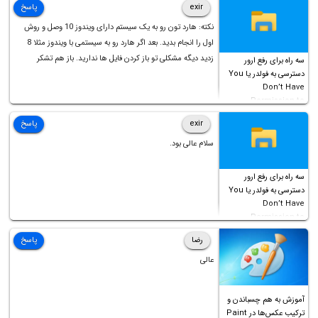
exir
پاسخ
نکته: هارد تون رو به یک سیستم دارای ویندوز 10 وصل و روش
اول را انجام بدید. بعد اگر هارد رو به سیستمی با ویندوز مثلا 8
زدید دیگه مشکلی تو باز کردن فایل ها ندارید. باز هم تشکر
سه راه برای رفع ارور
دسترسی به فولدر یا You
Don’t Have
Permission to
Access this folder
exir
پاسخ
سلام عالی بود.
سه راه برای رفع ارور
دسترسی به فولدر یا You
Don’t Have
Permission to
Access this folder
رضا
پاسخ
عالی
آموزش به هم چسباندن و
ترکیب عکس‌ها در Paint